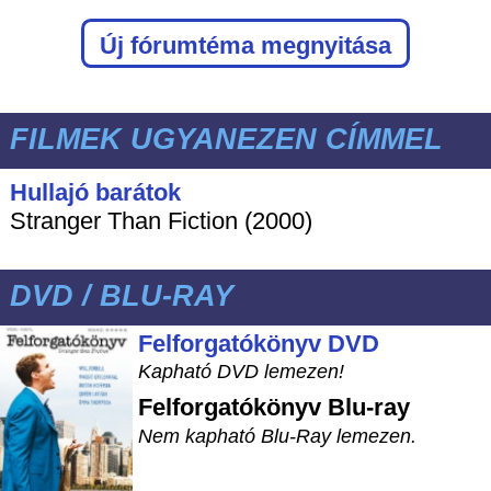
Új fórumtéma megnyitása
FILMEK UGYANEZEN CÍMMEL
Hullajó barátok
Stranger Than Fiction (2000)
DVD / BLU-RAY
Felforgatókönyv DVD
Kapható DVD lemezen!
Felforgatókönyv
Blu-ray
Nem kapható Blu-Ray lemezen.