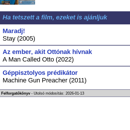
Ha tetszett a film, ezeket is ajánljuk
Maradj!
Stay (2005)
Az ember, akit Ottónak hívnak
A Man Called Otto (2022)
Géppisztolyos prédikátor
Machine Gun Preacher (2011)
Felforgatókönyv
-
Utolsó módosítás:
2026-01-13