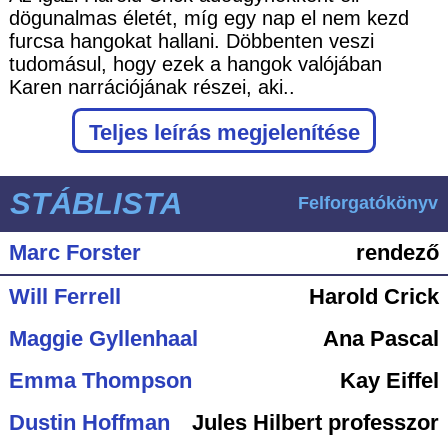
dögunalmas életét, míg egy nap el nem kezd
furcsa hangokat hallani. Döbbenten veszi
tudomásul, hogy ezek a hangok valójában
Karen narrációjának részei, aki..
Teljes leírás megjelenítése
STÁBLISTA
Felforgatókönyv
Marc Forster
rendező
Will Ferrell
Harold Crick
Maggie Gyllenhaal
Ana Pascal
Emma Thompson
Kay Eiffel
Dustin Hoffman
Jules Hilbert professzor