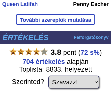
Queen Latifah
Penny Escher
További szereplők mutatása
ÉRTÉKELÉS
Felforgatókönyv
3.8
pont
(
72 s%
)
704
értékelés
alapján
Toplista: 8833. helyezett
Szerinted?