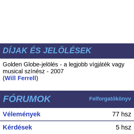
DÍJAK ÉS JELÖLÉSEK
Golden Globe-jelölés - a legjobb vígjáték vagy
musical színész - 2007
(
Will Ferrell
)
FÓRUMOK
Felforgatókönyv
Vélemények
77 hsz
Kérdések
5 hsz