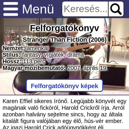
Menü
Felforgatókönyv
Stranger Than Fiction
(2006)
Nemzet:
amerikai
Stílus:
fantasy
,
vígjáték
,
dráma
Hossz:
113
perc
Magyar mozibemutató:
2007. április 19.
Felforgatókönyv képek
Karen Effiel sikeres írónő. Legújabb könyvét egy
magának való fickóról, Harold Crickről írja. Arról
azonban halvány sejtelme sincs, hogy az általa
kitalált figura valójában egy élő, hús-vér ember.
Az igazi Harold Crick adóügynökként éli