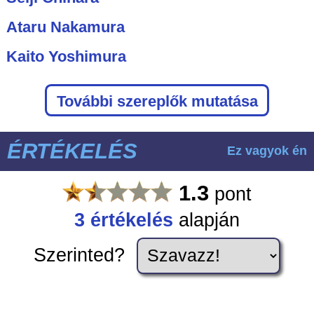
Ataru Nakamura
Kaito Yoshimura
További szereplők mutatása
ÉRTÉKELÉS
Ez vagyok én
1.3
pont
3
értékelés
alapján
Szerinted?