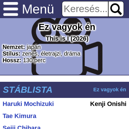
Menü
Ez vagyok én
This is I
(2026)
Nemzet:
japán
Stílus:
zenés
,
életrajzi
,
dráma
Hossz:
130
perc
STÁBLISTA
Ez vagyok én
Haruki Mochizuki
Kenji Onishi
Tae Kimura
Seiji Chihara