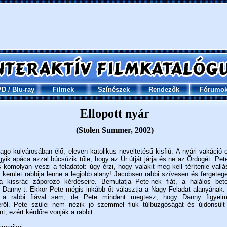
VD
/
Blu-ray
Filmek
Színészek
Rendezők
Fórumo
Ellopott nyár
(Stolen Summer, 2002)
ago külvárosában élő, eleven katolikus neveltetésű kisfiú. A nyári vakáció el
gyik apáca azzal búcsúzik tőle, hogy az Úr útját járja és ne az Ördögét. Pete
s komolyan veszi a feladatot: úgy érzi, hogy valakit meg kell térítenie vall
 a kerület rabbija lenne a legjobb alany! Jacobsen rabbi szívesen és fergeteg
a kissrác záporozó kérdéseire. Bemutatja Pete-nek fiát, a halálos bete
 Danny-t. Ekkor Pete mégis inkább őt választja a Nagy Feladat alanyának
 a rabbi fiával sem, de Pete mindent megtesz, hogy Danny figyelm
ről. Pete szülei nem nézik jó szemmel fiuk túlbuzgóságát és újdonsült 
ánt, ezért kérdőre vonják a rabbit...