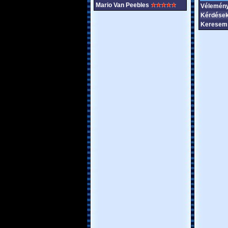
Mario Van Peebles
Vélemén
Kérdések
Keresem 