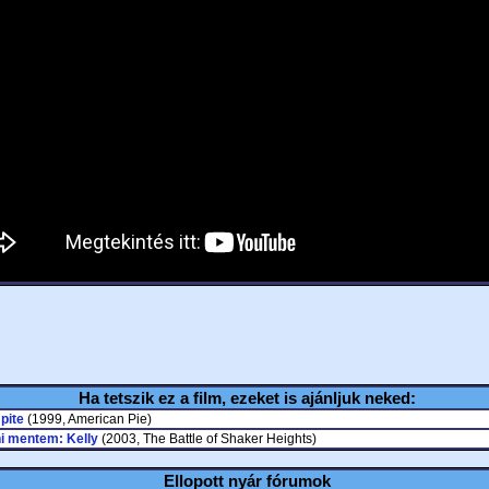
Ha tetszik ez a film, ezeket is ajánljuk neked:
pite
(1999, American Pie)
i mentem: Kelly
(2003, The Battle of Shaker Heights)
Ellopott nyár fórumok