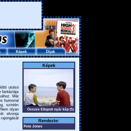
k
Képek
Díjak
Képek
őtti utolsó
 fantáziája
ásához. Már
es humorral
g, szintén
. Nem olyan
Összes Ellopott nyár kép (5)
ét elvonja
rajongását
Rendezte:
Pete Jones