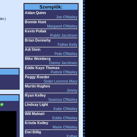
Szereplők:
Aidan Quinn
Joe O'Malley
án.)
Bonnie Hunt
Margaret O'Malley
Kevin Pollak
Rabbi Jacobsen
Brian Dennehy
Father Kelly
Adi Stein
Pete O'Malley
Mike Weinberg
Danny Jacobsen
Eddie Kaye Thomas
Patrick O'Malley
Peggy Roeder
Sister Leonora Mary
Martin Hughes
Jimmy
Ryan Kelley
Seamus O'Malley
Lindsay Light
Katie O'Malley
Will Malnati
Eddie O'Malley
Kristie Kelley
Marie O'Malley
Etel Billig
Esther