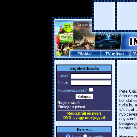
Főoldal
TV műsor
D
Bejelentkezés
E-mail:
Jelszó:
Megjegyezzelek?
Pete Chic
órán az e
beindul é
Regisztráció
tudja is,
Elfelejtett jelszó
válaszol 
Regisztrálj és nyerj
nyolcéves
DVD-t, vagy mozijegyet!
egyszerű
betegségé
barátai ir
Keress