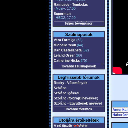
Rampage - Tombolás
- Mozi+, 17:00
Superman
- HBO2, 17:29
Teljes tévéműsor
Szülinaposok
Vera Farmiga
(53)
Michelle Yeoh
(64)
Dan Castellaneta
(62)
Leland Orser
(66)
Catherine Hicks
(75)
További szülinaposok
Legfrissebb fórumok
Rocky - Vélemények
Szólánc
Szólánc igékkel
Szólánc (földrajzi nevekkel)
Szólánc - Együttesek nevével
További fórumok
Amerikai 
Háborúzn
Utoljára értékeltétek
A nő ötször