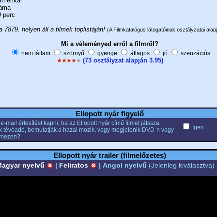
merikai
áma
 perc
a 7879. helyen áll a filmek toplistáján!
(A Filmkatalógus látogatóinak osztályzatai alapj
Mi a véleményed erről a filmről?
nem láttam
szörnyű
gyenge
átlagos
jó
szenzációs
(73 osztályzat alapján 3.95)
Ellopott nyár figyelő
e-mail értesítést kapni, ha az Ellopott nyár című filmet játssza
Igen
k tévéadó, bemutatják a hazai mozik, vagy megjelenik DVD-n vagy
emezen?
Ellopott nyár trailer (filmelőzetes)
agyar nyelvű
|
Feliratos
|
Angol nyelvű
(Jelenleg kiválasztva)