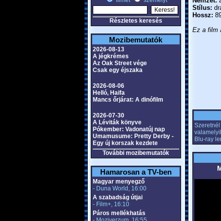
filmet
személyt
Nemzet:
a
Stílus:
dr
Hossz:
89
Részletes keresés
Ez a film 
Mozibemutatók
2026-08-13
A jégkrémes
Az Oak Street vége
Csak egy éjszaka
2026-08-06
Helló, Haifa
Mancs őrjárat: A dinófilm
2026-07-30
A Léviták könyve
Szeretnél 
Pókember: Vadonatúj nap
valamelyi
Umamusume: Pretty Derby -
Blu-ray l
Egy új korszak kezdete
További mozibemutatók
M
Hamarosan a TV-ben
Magyar menyegző
- Duna World, 16:00
A szabadság útjai
- Film+, 16:10
Páros mellékhatás
- Moziverzum, 16:55