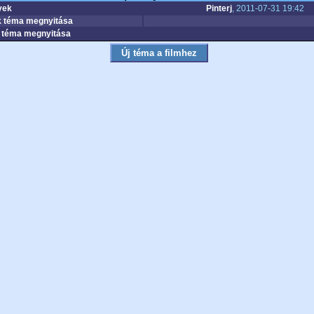
yek
Pinterj
, 2011-07-31 19:42
 téma megnyitása
téma megnyitása