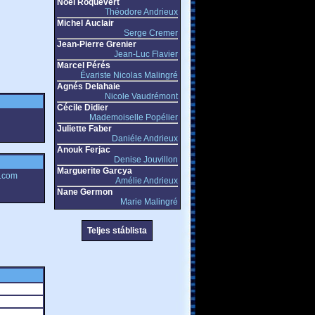
Noël Roquevert
Théodore Andrieux
Michel Auclair
Serge Cremer
Jean-Pierre Grenier
Jean-Luc Flavier
Marcel Pérés
Évariste Nicolas Malingré
Agnés Delahaie
Nicole Vaudrémont
Cécile Didier
Mademoiselle Popélier
Juliette Faber
Daniéle Andrieux
Anouk Ferjac
Denise Jouvillon
Marguerite Garcya
e.com
Amélie Andrieux
Nane Germon
Marie Malingré
Teljes stáblista