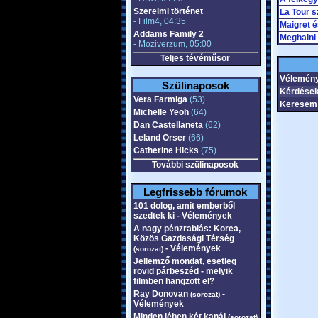
Szerelmi történet
La Tour s
- Film4, 04:35
Maigret é
Addams Family 2
Meghalni 
- Moziverzum, 05:00
Teljes tévéműsor
Vélemény
Szülinaposok
Kérdések
Vera Farmiga
(53)
Keresem 
Michelle Yeoh
(64)
Dan Castellaneta
(62)
Leland Orser
(66)
Catherine Hicks
(75)
További szülinaposok
Legfrissebb fórumok
101 dolog, amit emberből
szedtek ki - Vélemények
A nagy pénzrablás: Korea,
Közös Gazdasági Térség
- Vélemények
(sorozat)
Jellemző mondat, esetleg
rövid párbeszéd - melyik
filmben hangzott el?
Ray Donovan
-
(sorozat)
Vélemények
Minden lében két kanál
(sorozat)