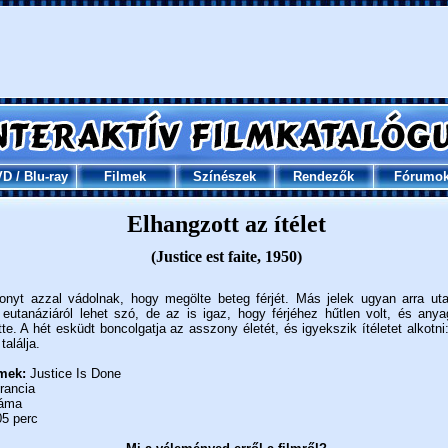
VD
/
Blu-ray
Filmek
Színészek
Rendezők
Fórumo
Elhangzott az ítélet
(Justice est faite, 1950)
nyt azzal vádolnak, hogy megölte beteg férjét. Más jelek ugyan arra ut
b eutanáziáról lehet szó, de az is igaz, hogy férjéhez hűtlen volt, és anya
te. A hét esküdt boncolgatja az asszony életét, és igyekszik ítéletet alkotni
alálja.
mek:
Justice Is Done
rancia
áma
5 perc