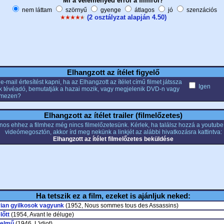
Mi a véleményed erről a filmről?
nem láttam
szörnyű
gyenge
átlagos
jó
szenzációs
(2 osztályzat alapján 4.50)
Elhangzott az ítélet figyelő
e-mail értesítést kapni, ha az Elhangzott az ítélet című filmet játssza
Igen
k tévéadó, bemutatják a hazai mozik, vagy megjelenik DVD-n vagy
emezen?
Elhangzott az ítélet trailer (filmelőzetes)
nos ehhez a filmhez még nincs filmelőzetesünk. Kérlek, ha találsz hozzá a youtub
videómegosztón, akkor írd meg nekünk a linkjét az alábbi hivatkozásra kattintva:
Elhangzott az ítélet filmelőzetes beküldése
Ha tetszik ez a film, ezeket is ajánljuk neked:
ian gyilkosok vagyunk
(1952, Nous sommes tous des Assassins)
lőtt
(1954, Avant le déluge)
yelmű
(1946, L'idiot)