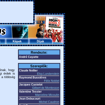
k
Képek
Díjak
Rendezte:
André Cayatte
Szereplők:
alnak, hogy
Claude Nollier
gi érdek is
Elsa Lundenstein
: a többség
Raymond Bussiéres
Félix Noblet
Jacques Castelot
Gilbert de Montesson
Valentine Tessier
Marceline Micoulin
Jean Debucourt
Michel Caudron