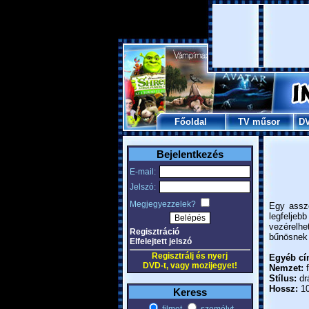
Főoldal
TV műsor
D
Bejelentkezés
E-mail:
Jelszó:
Megjegyezzelek?
Egy asszo
legfeljeb
vezérelhet
Regisztráció
bűnösnek t
Elfelejtett jelszó
Regisztrálj és nyerj
Egyéb cí
DVD-t, vagy mozijegyet!
Nemzet:
f
Stílus:
dr
Hossz:
10
Keress