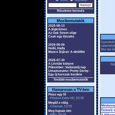
filmet
személyt
Részletes keresés
Mozibemutatók
2026-08-13
A jégkrémes
Az Oak Street vége
Csak egy éjszaka
Szeretnél 
2026-08-06
valamelyi
Helló, Haifa
Blu-ray l
Mancs őrjárat: A dinófilm
2026-07-30
A Léviták könyve
Saj
Pókember: Vadonatúj nap
Umamusume: Pretty Derby -
Egy új korszak kezdete
További mozibemutatók
Hamarosan a TV-ben
Plusz egy fő
- Filmbox Extra HD, 03:35
Megáll a világ
Mindanny
- Cinemax, 03:55
Özönvíz e
Meg fognak ölni
- HBO, 04:25
A félkeg