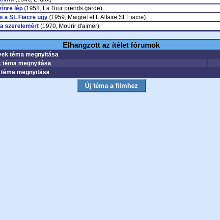
zínre lép
(1958, La Tour prends garde)
s a St. Fiacre ügy
(1959, Maigret et L Affaire St. Fiacre)
a szerelemért
(1970, Mourir d'aimer)
Elhangzott az ítélet fórumok
ek téma megnyitása
 téma megnyitása
téma megnyitása