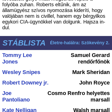
folyóba zuhan. Roberts eltűnik, ám az
államügyész szívos nyomozása kideríti, hogy
valójában nem is civillel, hanem egy bérgyilkos
egykori CIA-ügynökkel van dolgunk. Hajsza in-
dul.
STÁBLISTA
Életre-halálra: Szökevény 2.
Tommy Lee
Samuel Gerard
Jones
rendőrfőnök
Wesley Snipes
Mark Sheridan
Robert Downey jr.
John Royce
Joe
Cosmo Renfro helyettes
Pantoliano
marsall
Kate Nelligan
Walsh marsall