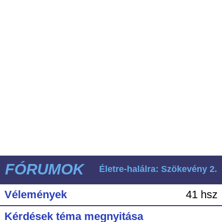
FÓRUMOK
Életre-halálra: Szökevény 2.
Vélemények
41 hsz
Kérdések téma megnyitása