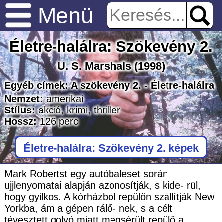
Menü
Életre-halálra: Szökevény 2.
U. S. Marshals
(1998)
Egyéb címek:
A szökevény 2. - Életre-halálra
Nemzet:
amerikai
Stílus:
akció
,
krimi
,
thriller
Hossz:
126
perc
Életre-halálra: Szökevény 2. képek
Mark Robertst egy autóbaleset során
ujjlenyomatai alapján azonosítják, s kide- rül,
hogy gyilkos. A kórházból repülőn szállítják New
Yorkba, ám a gépen rálő- nek, s a célt
tévesztett golyó miatt megsérült repülő a