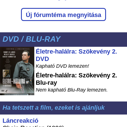
Új fórumtéma megnyitása
DVD / BLU-RAY
Életre-halálra: Szökevény 2.
DVD
Kapható DVD lemezen!
Életre-halálra: Szökevény 2.
Blu-ray
Nem kapható Blu-Ray lemezen.
Ha tetszett a film, ezeket is ajánljuk
Láncreakció