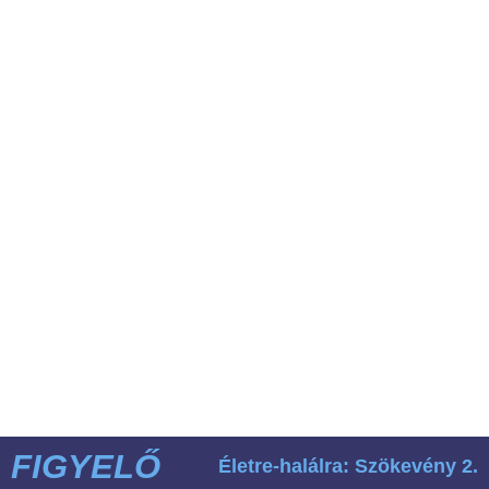
FIGYELŐ
Életre-halálra: Szökevény 2.