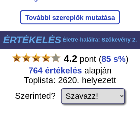
További szereplők mutatása
ÉRTÉKELÉS
Életre-halálra: Szökevény 2.
4.2
pont
(
85 s%
)
764
értékelés
alapján
Toplista: 2620. helyezett
Szerinted?