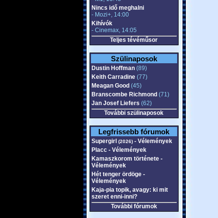
Nincs idő meghalni
- Mozi+, 14:00
Kihívók
- Cinemax, 14:05
Teljes tévéműsor
Szülinaposok
Dustin Hoffman
(89)
Keith Carradine
(77)
Meagan Good
(45)
Branscombe Richmond
(71)
Jan Josef Liefers
(62)
További szülinaposok
Legfrissebb fórumok
Supergirl
- Vélemények
(2026)
Placc - Vélemények
Kamaszkorom története -
Vélemények
Hét tenger ördöge -
Vélemények
Kaja-pia topik, avagy: ki mit
szeret enni-inni?
További fórumok