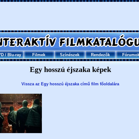
VD
/
Blu-ray
Filmek
Színészek
Rendezők
Fórumo
Egy hosszú éjszaka képek
Vissza az Egy hosszú éjszaka című film főoldalára