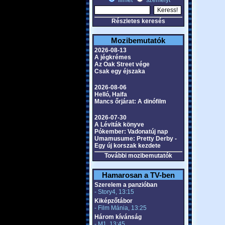
filmet
személyt
Részletes keresés
Mozibemutatók
2026-08-13
A jégkrémes
Az Oak Street vége
Csak egy éjszaka
2026-08-06
Helló, Haifa
Mancs őrjárat: A dinófilm
2026-07-30
A Léviták könyve
Pókember: Vadonatúj nap
Umamusume: Pretty Derby -
Egy új korszak kezdete
További mozibemutatók
Hamarosan a TV-ben
Szerelem a panzióban
- Story4, 13:15
Kiképzőtábor
- Film Mánia, 13:25
Három kívánság
- M1, 13:45