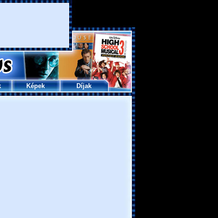
k
Képek
Díjak