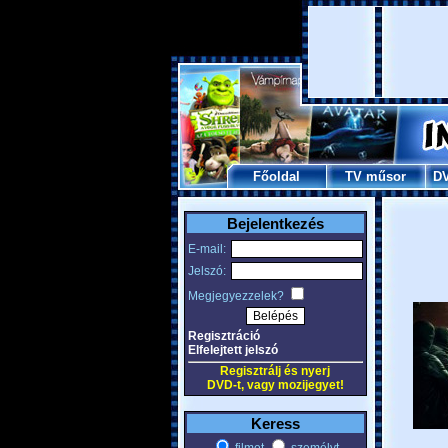
Főoldal
TV műsor
D
Bejelentkezés
E-mail:
Jelszó:
Megjegyezzelek?
Regisztráció
Elfelejtett jelszó
Regisztrálj és nyerj
DVD-t, vagy mozijegyet!
Keress