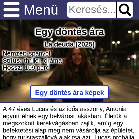
Menü
Egy döntés ára
La deuda
(2025)
Nemzet:
spanyol
Stílus:
thriller
,
dráma
Hossz:
109
perc
Egy döntés ára képek
A 47 éves Lucas és az idős asszony, Antonia
együtt élnek egy belvárosi lakásban. Életük a
megszokott kerékvágásban zajlik, amíg egy
befektetési alap meg nem vásárolja az épületet,
hogy turistaszállóvá alakítsa azt. Lucas próbálja