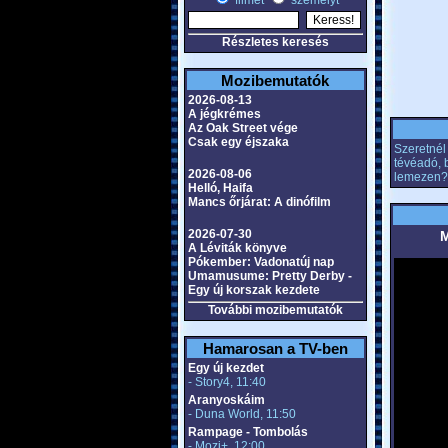
filmet
személyt
Részletes keresés
Mozibemutatók
2026-08-13
A jégkrémes
Az Oak Street vége
Csak egy éjszaka
Szeretnél 
tévéadó, 
2026-08-06
lemezen?
Helló, Haifa
Mancs őrjárat: A dinófilm
2026-07-30
M
A Léviták könyve
Pókember: Vadonatúj nap
Umamusume: Pretty Derby -
Egy új korszak kezdete
További mozibemutatók
Hamarosan a TV-ben
Egy új kezdet
- Story4, 11:40
Aranyoskáim
- Duna World, 11:50
Rampage - Tombolás
- Mozi+, 12:00