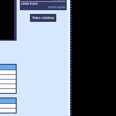
Linda Kash
Helen nővér
Teljes stáblista