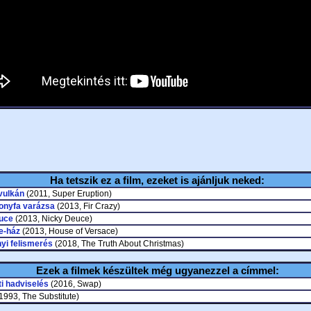
Ha tetszik ez a film, ezeket is ajánljuk neked:
vulkán
(2011, Super Eruption)
onyfa varázsa
(2013, Fir Crazy)
uce
(2013, Nicky Deuce)
e-ház
(2013, House of Versace)
yi felismerés
(2018, The Truth About Christmas)
Ezek a filmek készültek még ugyanezzel a címmel:
ti hadviselés
(2016, Swap)
1993, The Substitute)