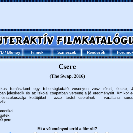
VD
/
Blu-ray
Filmek
Színészek
Rendezők
Fórumo
Csere
(The Swap, 2016)
tmikus tornászként egy tehetségkutató vesenyen vesz részt, öccse, 
ban jeleskedik és az iskolai csapatban verseng a jó eredményért. Amikor e
összekuszálja kettőjüket - azaz testet cserélnek -, váratlanul sorsu
dik.
merikai
gjáték
0 perc
Mi a véleményed erről a filmről?