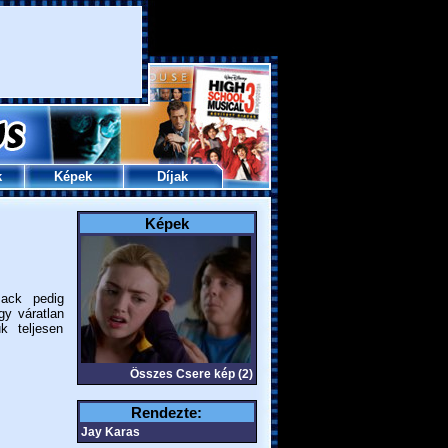
k
Képek
Díjak
Képek
Jack pedig
gy váratlan
k teljesen
Összes Csere kép (2)
Rendezte:
Jay Karas