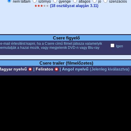
nem láttam
szörnyű
gyenge
átlagos
jó
szenzációs
(18 osztályzat alapján 3.11)
Csere figyelő
e-mail értesítést kapni, ha a Csere című filmet játssza valamelyik
Igen
bemutatják a hazai mozik, vagy megjelenik DVD-n vagy Blu-ray
Csere trailer (filmelőzetes)
agyar nyelvű
|
Feliratos
|
Angol nyelvű
(Jelenleg kiválasztva)