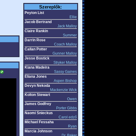
Szereplők:
Peyton List
Ellie
Jacob Bertrand
Jack Malloy
Claire Rankin
Summer
Darrin Rose
Coach Malloy
Callan Potter
Gunner Malloy
Jesse Bostick
Stryker Malloy
Kiana Madeira
Sassy Gaines
Eliana Jones
Aspen Bishop
Devyn Nekoda
Mackenzie Wick
Kolton Stewart
Owen
James Godfrey
Porter Gibbs
Naomi Snieckus
Carol edző
Michael Fessaha
Ryan
Marcia Johnson
Dr. Baker