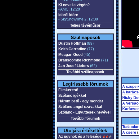
Ki nevel a végén?
- AMC, 12:20
Időről időre
- SkyShowtime 2, 12:30
Teljes tévéműsor
Szülinaposok
Dustin Hoffman
(89)
Keith Carradine
(77)
Meagan Good
(45)
Branscombe Richmond
(71)
Jan Josef Liefers
(62)
További szülinaposok
Legfrissebb fórumok
A szuper
Filmkereső
A karács
Szólánc igékkel
Nicky De
Három betű - egy mondat
A Versac
Szólánc-angol szavakkal
Karácson
Szólánc - Együttesek nevével
További fórumok
Tudatalat
Utoljára értékeltétek
A csere
(
Az ügynök és a felesége