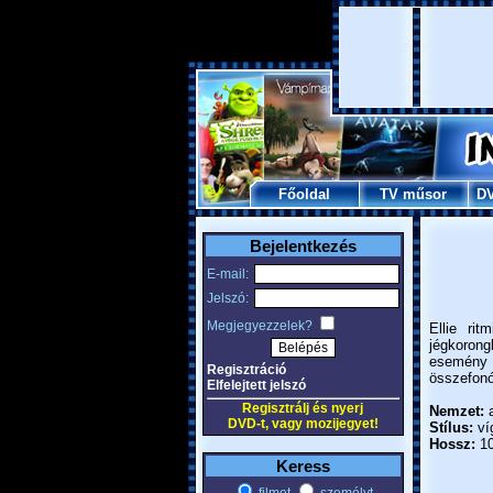
Főoldal
TV műsor
D
Bejelentkezés
E-mail:
Jelszó:
Megjegyezzelek?
Ellie ri
jégkorong
esemény 
Regisztráció
összefonó
Elfelejtett jelszó
Regisztrálj és nyerj
Nemzet:
a
DVD-t, vagy mozijegyet!
Stílus:
ví
Hossz:
10
Keress