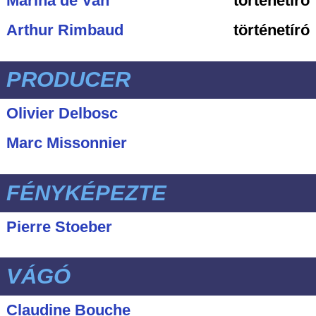
Marina de Van
történetíró
Arthur Rimbaud
történetíró
PRODUCER
Olivier Delbosc
Marc Missonnier
FÉNYKÉPEZTE
Pierre Stoeber
VÁGÓ
Claudine Bouche