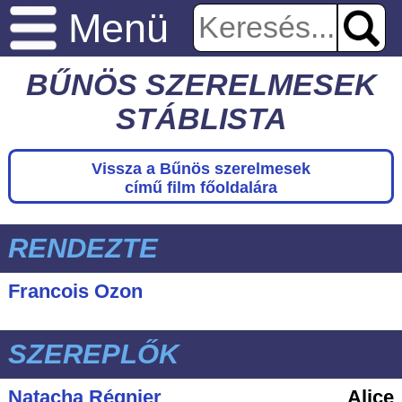
Menü
BŰNÖS SZERELMESEK
STÁBLISTA
Vissza a Bűnös szerelmesek
című film főoldalára
RENDEZTE
Francois Ozon
SZEREPLŐK
Natacha Régnier
Alice