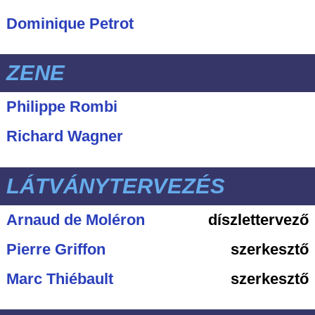
Dominique Petrot
ZENE
Philippe Rombi
Richard Wagner
LÁTVÁNYTERVEZÉS
Arnaud de Moléron
díszlettervező
Pierre Griffon
szerkesztő
Marc Thiébault
szerkesztő