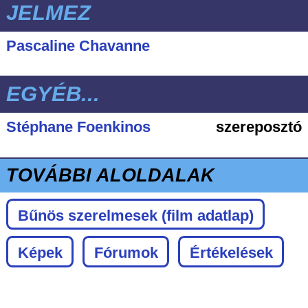
JELMEZ
Pascaline Chavanne
EGYÉB...
Stéphane Foenkinos
szereposztó
TOVÁBBI ALOLDALAK
Bűnös szerelmesek
(film adatlap)
Képek
Fórumok
Értékelések