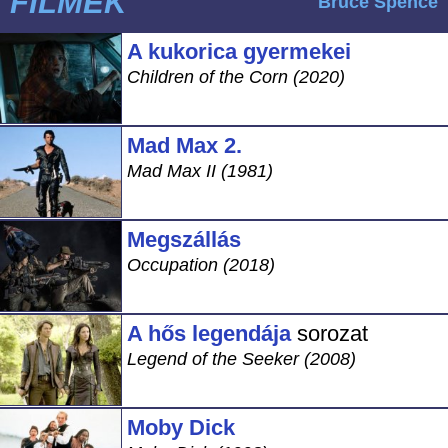
FILMEK
Bruce Spence
A kukorica gyermekei
Children of the Corn (2020)
Mad Max 2.
Mad Max II (1981)
Megszállás
Occupation (2018)
A hős legendája
sorozat
Legend of the Seeker (2008)
Moby Dick