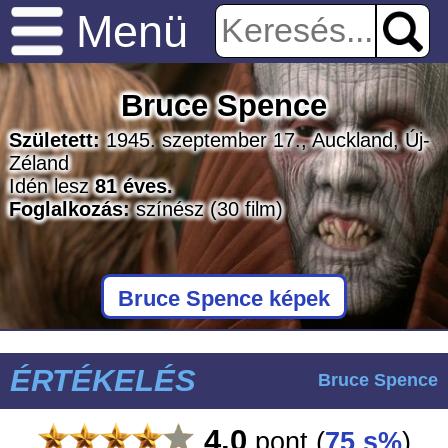
Menü
Bruce Spence
Született:
1945. szeptember 17., Auckland, Új-
Zéland
Idén lesz
81 éves.
Foglalkozás:
színész
(30 film)
Bruce Spence képek
ÉRTÉKELÉS
Bruce Spence
4.0
pont
(
75 s%
)