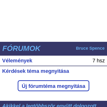
FÓRUMOK
Bruce Spence
Vélemények
7 hsz
Kérdések téma megnyitása
Új fórumtéma megnyitása
Akikkel a legtöbbször együtt dolgozott