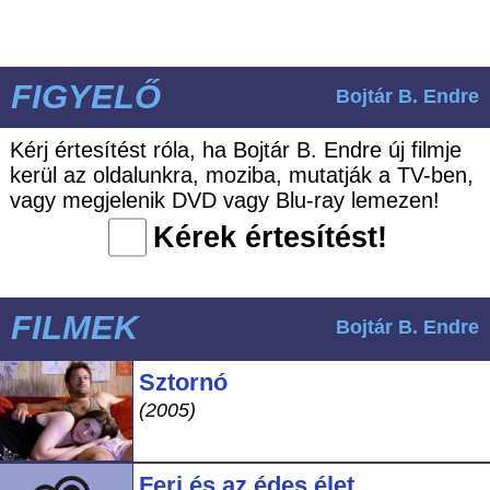
FIGYELŐ
Bojtár B. Endre
Kérj értesítést róla, ha Bojtár B. Endre új filmje
kerül az oldalunkra, moziba, mutatják a TV-ben,
vagy megjelenik DVD vagy Blu-ray lemezen!
Kérek értesítést!
FILMEK
Bojtár B. Endre
Sztornó
(2005)
Feri és az édes élet