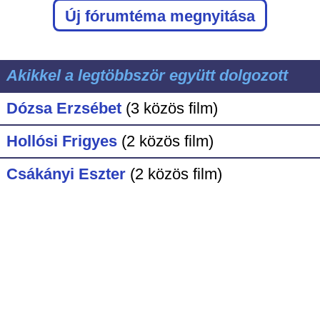
Új fórumtéma megnyitása
Akikkel a legtöbbször együtt dolgozott
Dózsa Erzsébet
(3 közös film)
Hollósi Frigyes
(2 közös film)
Csákányi Eszter
(2 közös film)