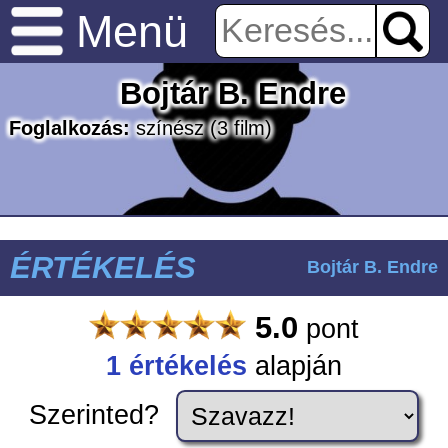
Menü
Bojtár B. Endre
Foglalkozás:
színész
(3 film)
ÉRTÉKELÉS
Bojtár B. Endre
5.0
pont
1 értékelés
alapján
Szerinted?