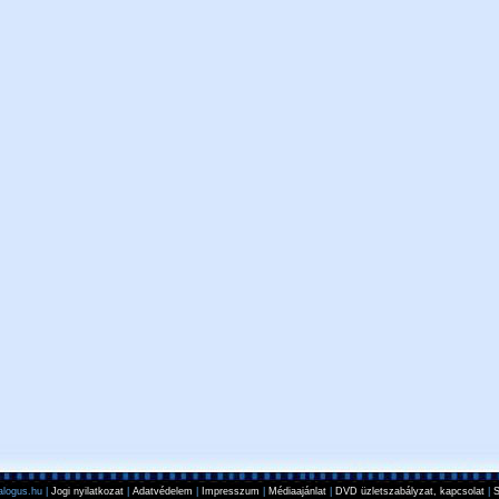
logus.hu |
Jogi nyilatkozat
|
Adatvédelem
|
Impresszum
|
Médiaajánlat
|
DVD üzletszabályzat, kapcsolat
|
S