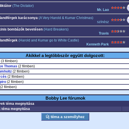
diktátor
(The Dictator)
Mr. Lao
landférgek karácsonya
(A Very Harold & Kumar Christmas)
színész
kinis bombázók bevetésen
(Hard Breakers)
Travis
landférgek
(Harold and Kumar go to White Castle)
Kenneth Park
Akikkel a legtöbbször együtt dolgozott:
(3 filmben)
ye Thomas
(2 filmben)
umholtz
(2 filmben)
rcés
(2 filmben)
piro
(2 filmben)
(2 filmben)
Bobby Lee fórumok
ek téma megnyitása
 téma megnyitása