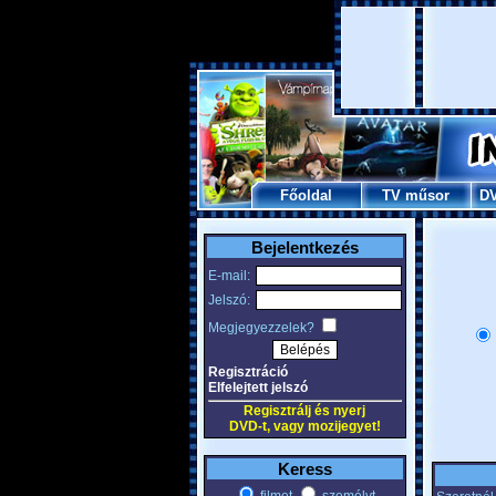
Főoldal
TV műsor
D
Bejelentkezés
E-mail:
Jelszó:
Megjegyezzelek?
Regisztráció
Elfelejtett jelszó
Regisztrálj és nyerj
DVD-t, vagy mozijegyet!
Keress