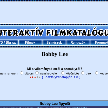
VD
/
Blu-ray
Filmek
Színészek
Rendezők
Fórumo
Bobby Lee
Mi a véleményed erről a személyről?
nem ismerem
utálom
nem kedvelem
közömbös
bírom
kedve
(1 osztályzat alapján 3.00)
Bobby Lee figyelő