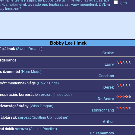
e-mail értesítést kapni, ha Bobby Lee új filmje kerül az adatbázisba,
Igen
ikba, valamelyik tévéadó épp lejátssza azt, vagy megjelenik DVD-n
ray lemezen?
Bobby Lee filmek
ép álmok
(Sweet Dreams)
Cruise
rderlands
Larry
s üzemmód
(Hero Mode)
Goodson
előtt mindennek vége
(How It Ends)
Derek
nspirációs korporáció
sorozat
(Inside Job)
Dr. Andre
kívánságsárkány
(Wish Dragon)
szinkronhang
válótársak
sorozat
(Splitting Up Together)
Arthur
ati dokik
sorozat
(Animal Practice)
Dr. Yamamoto