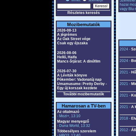
filmet
személyt
Szeretnél 
hazai moz
vagy Blu-
Részletes keresés
Mozibemutatók
2026-08-13
A jégrémes
Az Oak Street vége
Csak egy éjszaka
2024 -
Sz
2026-08-06
Helló, Haifa
2024 -
Bo
Mancs őrjárat: A dinófilm
2026-07-30
2021 -
Hő
A Léviták könyve
Pókember: Vadonatúj nap
Umamusume: Pretty Derby -
2021 -
Mi
Egy új korszak kezdete
További mozibemutatók
2021 -
Ko
Hamarosan a TV-ben
2021 -
A 
Az oltalmazó
- Mozi+, 13:10
2018 -
El
Magyar menyegző
- Duna World, 13:32
2012 -
Áll
Többesélyes szerelem
- HBO3, 13:40