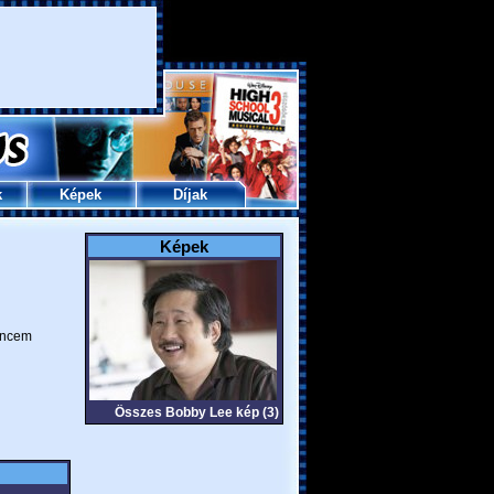
k
Képek
Díjak
Képek
ncem
Összes Bobby Lee kép (3)