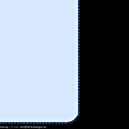
itemap
| E-mail:
info@filmkatalogus.hu