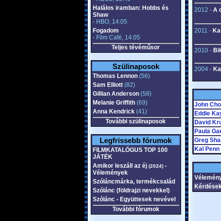
Halálos iramban: Hobbs és
2012 -
A 
Shaw
- HBO, 14:05
Fogadom
2011 -
Ka
- Film Café, 14:05
Teljes tévéműsor
2010 -
Bi
Szülinaposok
2004 -
Ka
Thomas Lennon
(56)
Sam Elliott
(82)
Gillian Anderson
(58)
Melanie Griffith
(69)
John Cho
Anna Kendrick
(41)
Eddie Ka
További szülinaposok
David Kr
Paula Ga
Legfrissebb fórumok
Greg Sha
Kal Penn
FILMKATALÓGUS TOP 100
JÁTÉK
Amikor leszáll az éj
-
(2024)
Vélemények
Vélemény
Szóláncmárka, termékcsalád
Kérdések
Szólánc (földrajzi nevekkel)
Szólánc - Együttesek nevével
További fórumok