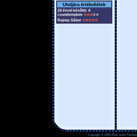
Utoljára értékeltétek
28 évvel később: A
csonttemplom
Rajnay Gábor
Copyright © 2005-2018, www.FilmKata