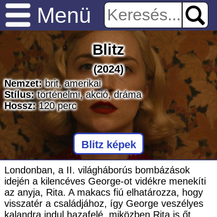
Menü
Blitz
(2024)
Nemzet:
brit
,
amerikai
Stílus:
történelmi
,
akció
,
dráma
Hossz:
120
perc
Blitz képek
Londonban, a II. világháborús bombázások
idején a kilencéves George-ot vidékre menekíti
az anyja, Rita. A makacs fiú elhatározza, hogy
visszatér a családjához, így George veszélyes
kalandra indul hazafelé, miközben Rita is őt