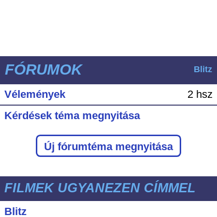
FÓRUMOK
Blitz
Vélemények
2 hsz
Kérdések téma megnyitása
Új fórumtéma megnyitása
FILMEK UGYANEZEN CÍMMEL
Blitz