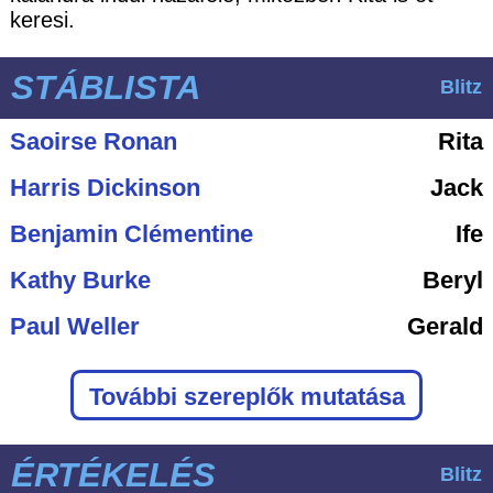
keresi.
STÁBLISTA
Blitz
Saoirse Ronan
Rita
Harris Dickinson
Jack
Benjamin Clémentine
Ife
Kathy Burke
Beryl
Paul Weller
Gerald
További szereplők mutatása
ÉRTÉKELÉS
Blitz