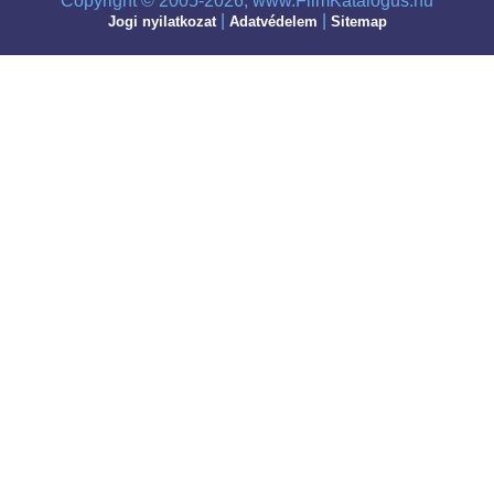
Copyright © 2005-2026, www.FilmKatalogus.hu
|
|
Jogi nyilatkozat
Adatvédelem
Sitemap