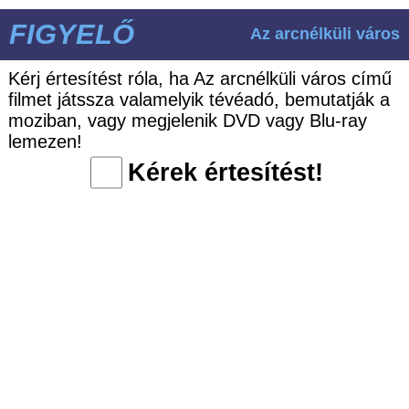
FIGYELŐ
Az arcnélküli város
Kérj értesítést róla, ha Az arcnélküli város című
filmet játssza valamelyik tévéadó, bemutatják a
moziban, vagy megjelenik DVD vagy Blu-ray
lemezen!
Kérek értesítést!