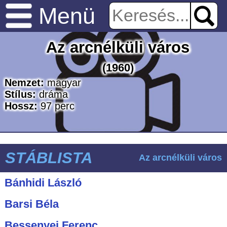
Menü
Az arcnélküli város
(1960)
Nemzet:
magyar
Stílus:
dráma
Hossz:
97
perc
STÁBLISTA
Az arcnélküli város
Bánhidi László
Barsi Béla
Bessenyei Ferenc