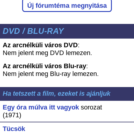
Új fórumtéma megnyitása
DVD / BLU-RAY
Az arcnélküli város DVD
:
Nem jelent meg DVD lemezen.
Az arcnélküli város
Blu-ray
:
Nem jelent meg Blu-ray lemezen.
Ha tetszett a film, ezeket is ajánljuk
Egy óra múlva itt vagyok
sorozat
(1971)
Tücsök