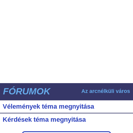
FÓRUMOK
Az arcnélküli város
Vélemények téma megnyitása
Kérdések téma megnyitása