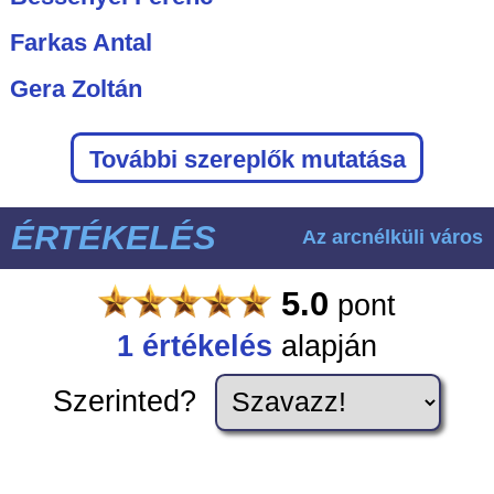
Farkas Antal
Gera Zoltán
További szereplők mutatása
ÉRTÉKELÉS
Az arcnélküli város
5.0
pont
1
értékelés
alapján
Szerinted?