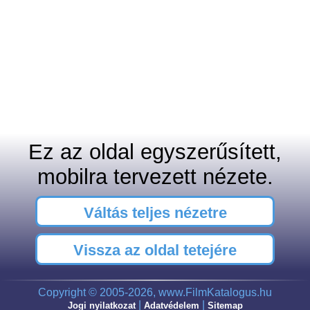
Ez az oldal egyszerűsített,
mobilra tervezett nézete.
Váltás teljes nézetre
Vissza az oldal tetejére
Copyright © 2005-2026, www.FilmKatalogus.hu
|
|
Jogi nyilatkozat
Adatvédelem
Sitemap