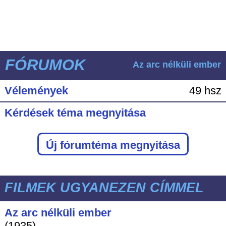
FÓRUMOK
Az arc nélküli ember
Vélemények
49 hsz
Kérdések téma megnyitása
Új fórumtéma megnyitása
FILMEK UGYANEZEN CÍMMEL
Az arc nélküli ember
(1935)