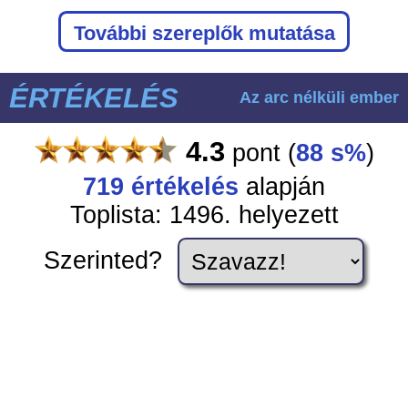
További szereplők mutatása
ÉRTÉKELÉS
Az arc nélküli ember
4.3
pont
(
88 s%
)
719
értékelés
alapján
Toplista: 1496. helyezett
Szerinted?