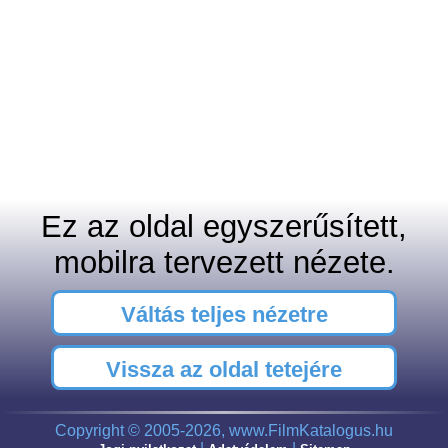
Ez az oldal egyszerűsített,
mobilra tervezett nézete.
Váltás teljes nézetre
Vissza az oldal tetejére
Copyright © 2005-2026, www.FilmKatalogus.hu