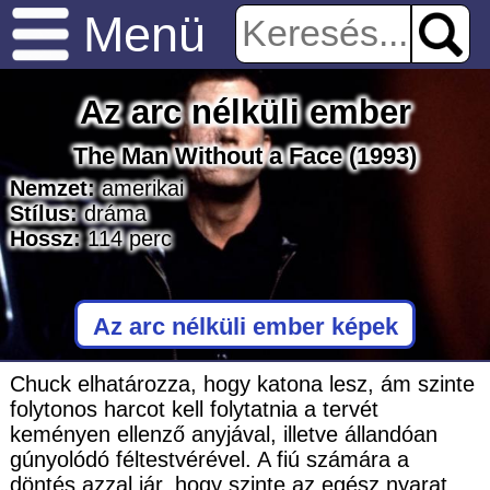
Menü
Az arc nélküli ember
The Man Without a Face
(1993)
Nemzet:
amerikai
Stílus:
dráma
Hossz:
114
perc
Az arc nélküli ember képek
Chuck elhatározza, hogy katona lesz, ám szinte
folytonos harcot kell folytatnia a tervét
keményen ellenző anyjával, illetve állandóan
gúnyolódó féltestvérével. A fiú számára a
döntés azzal jár, hogy szinte az egész nyarat