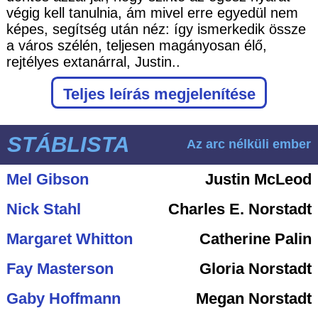
végig kell tanulnia, ám mivel erre egyedül nem
képes, segítség után néz: így ismerkedik össze
a város szélén, teljesen magányosan élő,
rejtélyes extanárral, Justin..
Teljes leírás megjelenítése
STÁBLISTA
Az arc nélküli ember
Mel Gibson
Justin McLeod
Nick Stahl
Charles E. Norstadt
Margaret Whitton
Catherine Palin
Fay Masterson
Gloria Norstadt
Gaby Hoffmann
Megan Norstadt