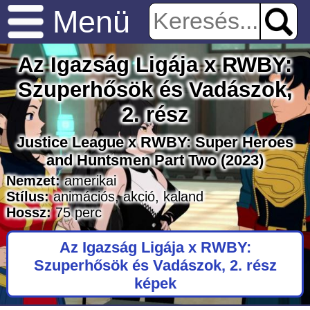
Menü
Az Igazság Ligája x RWBY:
Szuperhősök és Vadászok,
2. rész
Justice League x RWBY: Super Heroes
and Huntsmen Part Two
(2023)
Nemzet:
amerikai
Stílus:
animációs
,
akció
,
kaland
Hossz:
75
perc
Az Igazság Ligája x RWBY:
Szuperhősök és Vadászok, 2. rész
képek