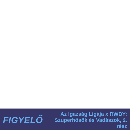
Az Igazság Ligája x RWBY:
FIGYELŐ
Szuperhősök és Vadászok, 2.
rész