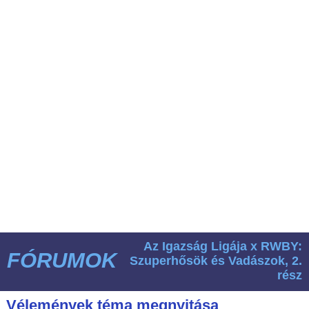
Az Igazság Ligája x RWBY:
FÓRUMOK
Szuperhősök és Vadászok, 2.
rész
Vélemények téma megnyitása