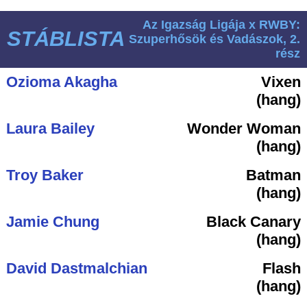
Az Igazság Ligája x RWBY:
STÁBLISTA
Szuperhősök és Vadászok, 2.
rész
Ozioma Akagha
Vixen
(hang)
Laura Bailey
Wonder Woman
(hang)
Troy Baker
Batman
(hang)
Jamie Chung
Black Canary
(hang)
David Dastmalchian
Flash
(hang)