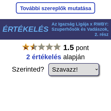
További szereplők mutatása
Az Igazság Ligája x RWBY:
ÉRTÉKELÉS
Szuperhősök és Vadászok,
2. rész
1.5
pont
2
értékelés
alapján
Szerinted?