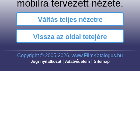
mobilra tervezett nézete.
Váltás teljes nézetre
Vissza az oldal tetejére
Copyright © 2005-2026, www.FilmKatalogus.hu
|
|
Jogi nyilatkozat
Adatvédelem
Sitemap