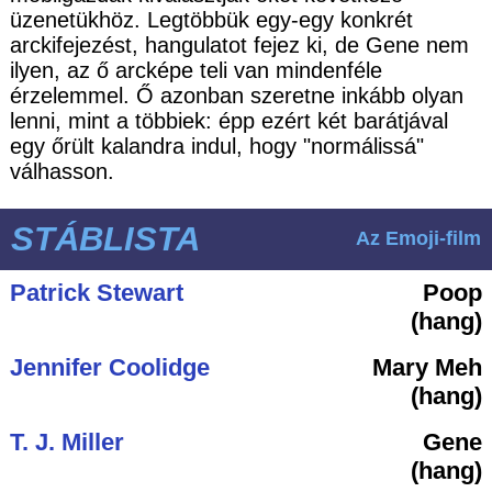
üzenetükhöz. Legtöbbük egy-egy konkrét
arckifejezést, hangulatot fejez ki, de Gene nem
ilyen, az ő arcképe teli van mindenféle
érzelemmel. Ő azonban szeretne inkább olyan
lenni, mint a többiek: épp ezért két barátjával
egy őrült kalandra indul, hogy "normálissá"
válhasson.
STÁBLISTA
Az Emoji-film
Patrick Stewart
Poop
(hang)
Jennifer Coolidge
Mary Meh
(hang)
T. J. Miller
Gene
(hang)