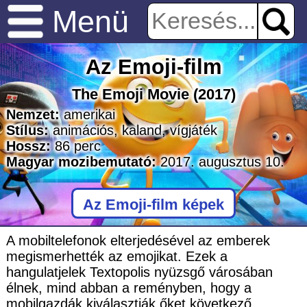
Menü
Az Emoji-film
The Emoji Movie
(2017)
Nemzet:
amerikai
Stílus:
animációs
,
kaland
,
vígjáték
Hossz:
86
perc
Magyar mozibemutató:
2017. augusztus 10.
Az Emoji-film képek
A mobiltelefonok elterjedésével az emberek
megismerhették az emojikat. Ezek a
hangulatjelek Textopolis nyüzsgő városában
élnek, mind abban a reményben, hogy a
mobilgazdák kiválasztják őket következő