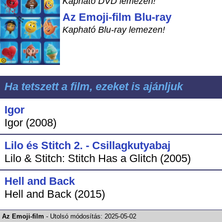
Kapható DVD lemezen!
Az Emoji-film Blu-ray
Kapható Blu-ray lemezen!
Ha tetszett a film, ezeket is ajánljuk
Igor
Igor (2008)
Lilo és Stitch 2. - Csillagkutyabaj
Lilo & Stitch: Stitch Has a Glitch (2005)
Hell and Back
Hell and Back (2015)
Az Emoji-film
-
Utolsó módosítás:
2025-05-02