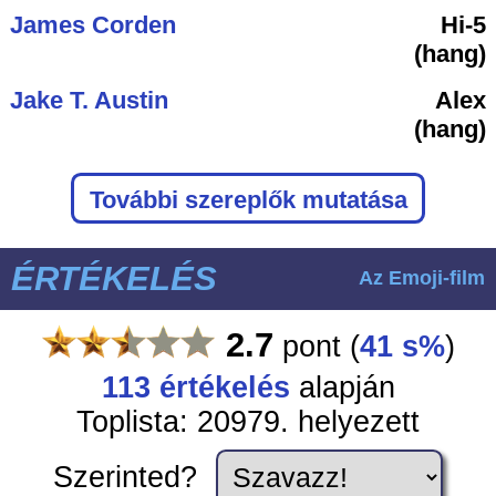
James Corden
Hi-5
(hang)
Jake T. Austin
Alex
(hang)
További szereplők mutatása
ÉRTÉKELÉS
Az Emoji-film
2.7
pont
(
41 s%
)
113
értékelés
alapján
Toplista: 20979. helyezett
Szerinted?