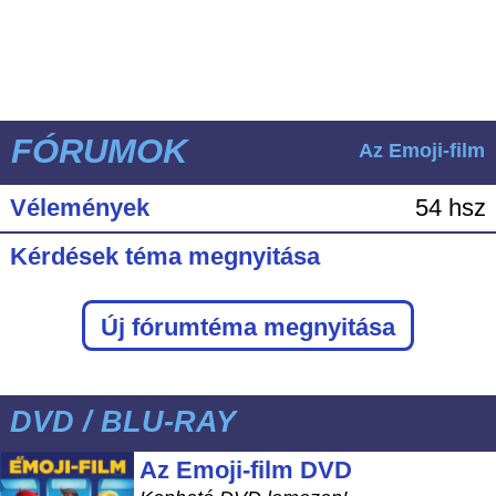
FÓRUMOK
Az Emoji-film
Vélemények
54 hsz
Kérdések téma megnyitása
Új fórumtéma megnyitása
DVD / BLU-RAY
Az Emoji-film DVD