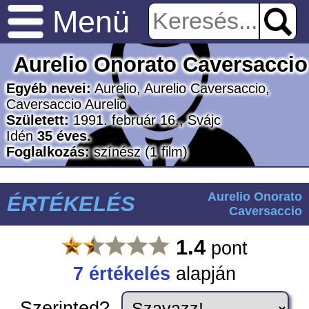
Menü
Aurelio Onorato Caversaccio
Egyéb nevei:
Aurelio, Aurelio Caversaccio,
Caversaccio Aurelio
Született:
1991. február 16., Svájc
Idén
35 éves.
Foglalkozás:
színész
(1 film)
Aurelio Onorato
ÉRTÉKELÉS
Caversaccio
1.4
pont
7 értékelés
alapján
Szerinted?