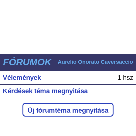
FÓRUMOK
Aurelio Onorato Caversaccio
Vélemények
1 hsz
Kérdések téma megnyitása
Új fórumtéma megnyitása