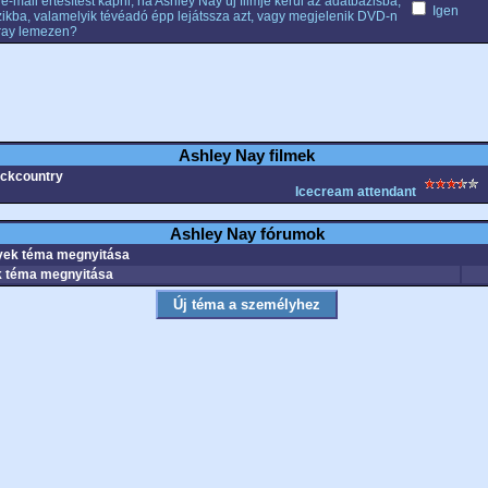
e-mail értesítést kapni, ha Ashley Nay új filmje kerül az adatbázisba,
Igen
ikba, valamelyik tévéadó épp lejátssza azt, vagy megjelenik DVD-n
ray lemezen?
Ashley Nay filmek
ckcountry
Icecream attendant
Ashley Nay fórumok
ek téma megnyitása
 téma megnyitása