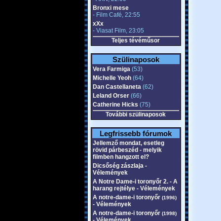
Bronxi mese
- Film Café, 22:55
xXx
- Viasat Film, 23:05
Teljes tévéműsor
Szülinaposok
Vera Farmiga
(53)
Michelle Yeoh
(64)
Dan Castellaneta
(62)
Leland Orser
(66)
Catherine Hicks
(75)
További szülinaposok
Legfrissebb fórumok
Jellemző mondat, esetleg
rövid párbeszéd - melyik
filmben hangzott el?
Dicsőség zászlaja -
Vélemények
A Notre Dame-i toronyőr 2. - A
harang rejtélye - Vélemények
A notre-dame-i toronyőr
(1996)
- Vélemények
A notre-dame-i toronyőr
(1998)
- Vélemények