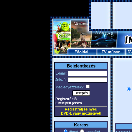
Főoldal
TV műsor
D
Bejelentkezés
E-mail:
Jelszó:
Megjegyezzelek?
Regisztráció
Elfelejtett jelszó
Regisztrálj és nyerj
DVD-t, vagy mozijegyet!
Keress