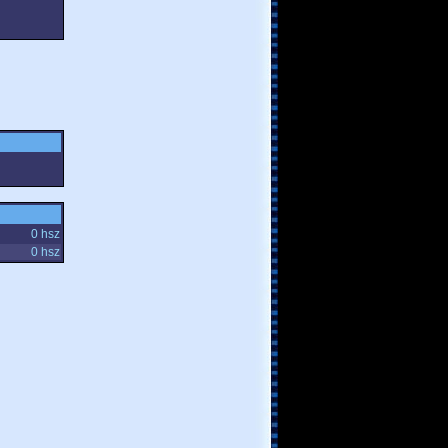
0 hsz
0 hsz