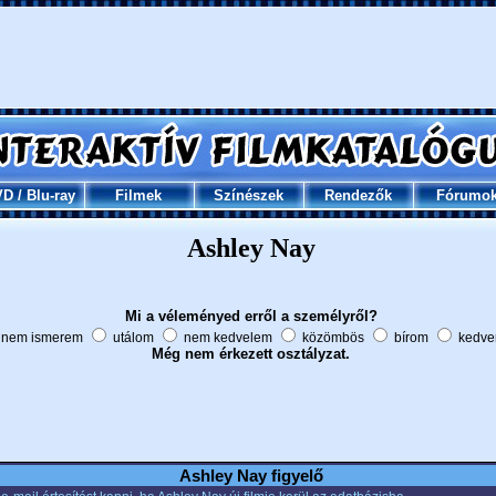
VD
/
Blu-ray
Filmek
Színészek
Rendezők
Fórumo
Ashley Nay
Mi a véleményed erről a személyről?
nem ismerem
utálom
nem kedvelem
közömbös
bírom
kedve
Még nem érkezett osztályzat.
Ashley Nay figyelő