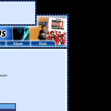
k
Képek
Díjak
ncem