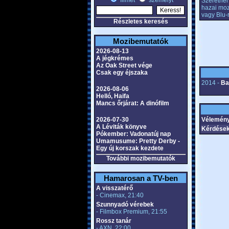
filmet
személyt
Szeretnél 
hazai moz
vagy Blu-
Részletes keresés
Mozibemutatók
2026-08-13
A jégkrémes
Az Oak Street vége
Csak egy éjszaka
2014 -
Ba
2026-08-06
Helló, Haifa
Mancs őrjárat: A dinófilm
2026-07-30
Vélemény
A Léviták könyve
Kérdések
Pókember: Vadonatúj nap
Umamusume: Pretty Derby -
Egy új korszak kezdete
További mozibemutatók
Hamarosan a TV-ben
A visszatérő
- Cinemax, 21:40
Szunnyadó vérebek
- Filmbox Premium, 21:55
Rossz tanár
- AXN, 22:00