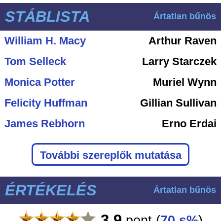
STÁBLISTA
Ártatlan bűnös
William H. Macy
Arthur Raven
Tom Selleck
Larry Starczek
Monica Potter
Muriel Wynn
Felicity Huffman
Gillian Sullivan
James Rebhorn
Erno Erdai
További szereplők mutatása
ÉRTÉKELÉS
Ártatlan bűnös
3.9
pont
(
70 s%
)