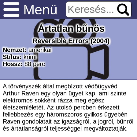
Menü
Ártatlan bűnös
Reversible Errors
(2004)
Nemzet:
amerikai
Stílus:
krimi
Hossz:
88
perc
A törvényszék által megbízott védőügyvéd
Arthur Raven egy olyan ügyet kap, ami szinte
elektromos sokként rázza meg egész
életszemléletét. Az utolsó percben érkezett
fellebbezés egy háromszoros gyilkos ügyebén
Raven gondolatait az igazságról, a jogról, bűnről
és ártatlanságról teljességgel megváltoztatják.