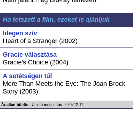
Ha tetszett a film, ezeket is ajánljuk
Idegen szív
Heart of a Stranger (2002)
Gracie választása
Gracie's Choice (2004)
A sötétségen túl
More Than Meets the Eye: The Joan Brock
Story (2003)
Ártatlan bűnös
-
Utolsó módosítás:
2025-12-11