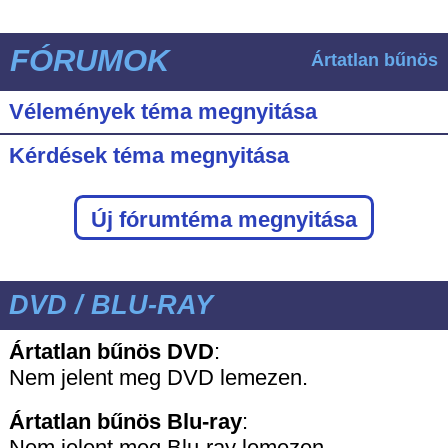
FÓRUMOK
Ártatlan bűnös
Vélemények téma megnyitása
Kérdések téma megnyitása
Új fórumtéma megnyitása
DVD / BLU-RAY
Ártatlan bűnös DVD
:
Nem jelent meg DVD lemezen.
Ártatlan bűnös
Blu-ray
:
Nem jelent meg Blu-ray lemezen.