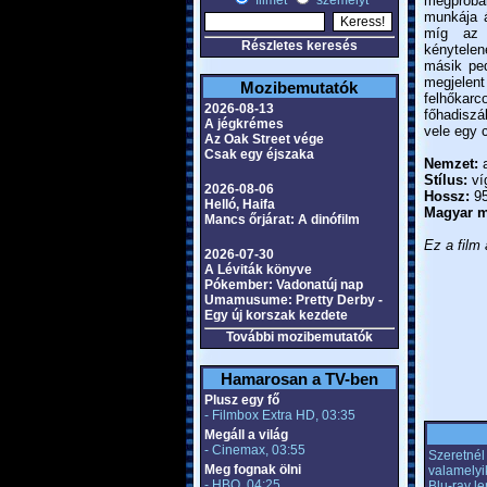
filmet
személyt
megpróbál
munkája á
míg az ö
Részletes keresés
kénytelen
másik ped
megjelen
Mozibemutatók
felhőkar
2026-08-13
főhadiszá
A jégkrémes
vele egy c
Az Oak Street vége
Csak egy éjszaka
Nemzet:
a
Stílus:
ví
2026-08-06
Hossz:
95
Helló, Haifa
Magyar m
Mancs őrjárat: A dinófilm
Ez a film 
2026-07-30
A Léviták könyve
Pókember: Vadonatúj nap
Umamusume: Pretty Derby -
Egy új korszak kezdete
További mozibemutatók
Hamarosan a TV-ben
Plusz egy fő
- Filmbox Extra HD, 03:35
Megáll a világ
- Cinemax, 03:55
Szeretnél 
Meg fognak ölni
valamelyi
- HBO, 04:25
Blu-ray l