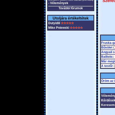
Szeret
- Vélemények
További fórumok
Utoljára értékeltétek
Dutyidili
Mike Pniewski
Fruska-g
Bűvölet
(
Angyali 
Ballistic
Már megi
A testőr
(
Öröm az i
Vélemén
Kérdések
Keresem 