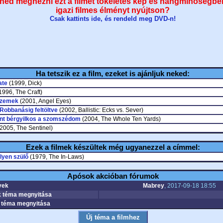
néd megnézni ezt a filmet tökéletes kép és hangminőségbe
igazi filmes élményt nyújtson?
Csak kattints ide, és rendeld meg DVD-n!
Ha tetszik ez a film, ezeket is ajánljuk neked:
ate
(1999, Dick)
1996, The Craft)
szemek
(2001, Angel Eyes)
: Robbanásig feltöltve
(2002, Ballistic: Ecks vs. Sever)
nt bérgyilkos a szomszédom
(2004, The Whole Ten Yards)
2005, The Sentinel)
Ezek a filmek készültek még ugyanezzel a címmel:
lyen szülő
(1979, The In-Laws)
Apósok akcióban fórumok
yek
Mabrey
, 2017-09-18 18:55
 téma megnyitása
téma megnyitása