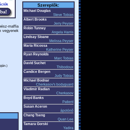
ációk
Szereplők:
Michael Douglas
Steve Tobias
Albert Brooks
Jerry Peyser
ész-maffia
Robin Tunney
an vegyenek
Angela Harris
Lindsay Sloane
Melissa Peyser
Maria Ricossa
Katherine Peyser
Ryan Reynolds
Marc Tobias
David Suchet
pján.)
Thibodoux
Candice Bergen
Judy Tobias
Michael Bodnar
Cherkasov's bodyguard
Vladimir Radian
Cherkasov
Boyd Banks
Patient
Susan Aceron
ápolónő
Chang Tseng
Quan Lee
Tamara Gorski
Yadira