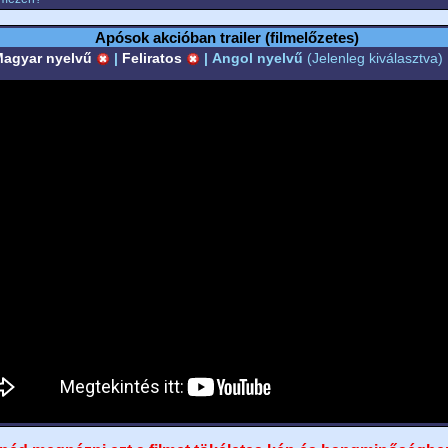
Apósok akcióban trailer (filmelőzetes)
agyar nyelvű
|
Feliratos
|
Angol nyelvű
(Jelenleg kiválasztva)