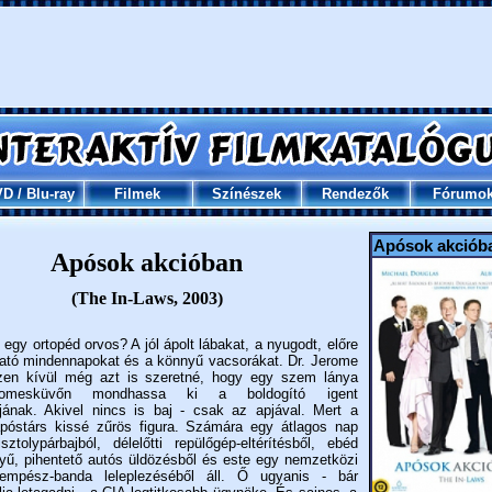
VD
/
Blu-ray
Filmek
Színészek
Rendezők
Fórumo
Apósok akciób
Apósok akcióban
(The In-Laws, 2003)
 egy ortopéd orvos? A jól ápolt lábakat, a nyugodt, előre
ató mindennapokat és a könnyű vacsorákat. Dr. Jerome
zen kívül még azt is szeretné, hogy egy szem lánya
lomesküvőn mondhassa ki a boldogító igent
tjának. Akivel nincs is baj - csak az apjával. Mert a
póstárs kissé zűrös figura. Számára egy átlagos nap
isztolypárbajból, délelőtti repülőgép-eltérítésből, ebéd
yű, pihentető autós üldözésből és este egy nemzetközi
sempész-banda leleplezéséből áll. Ő ugyanis - bár