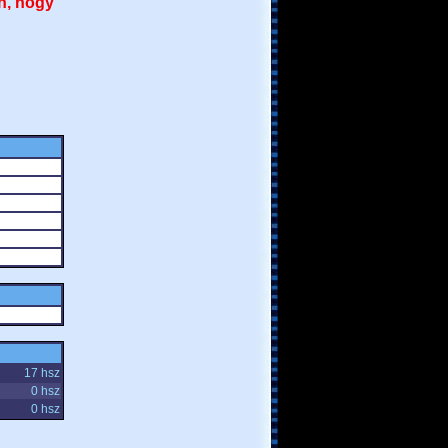
n, hogy
17 hsz
0 hsz
0 hsz