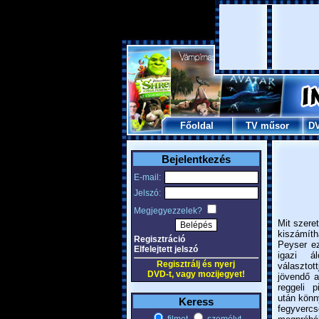
Főoldal
TV műsor
D
Bejelentkezés
E-mail:
Jelszó:
Megjegyezzelek?
Mit szeret
kiszámíth
Regisztráció
Peyser e
Elfelejtett jelszó
igazi á
Regisztrálj és nyerj
választot
DVD-t, vagy mozijegyet!
jövendő a
reggeli p
után könn
Keress
fegyverc