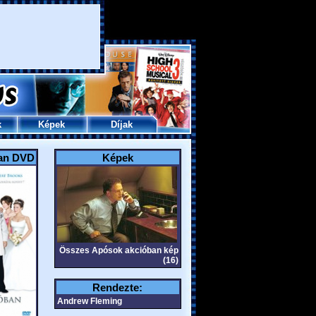
k
Képek
Díjak
an DVD
Képek
Összes Apósok akcióban kép
(16)
Rendezte:
Andrew Fleming