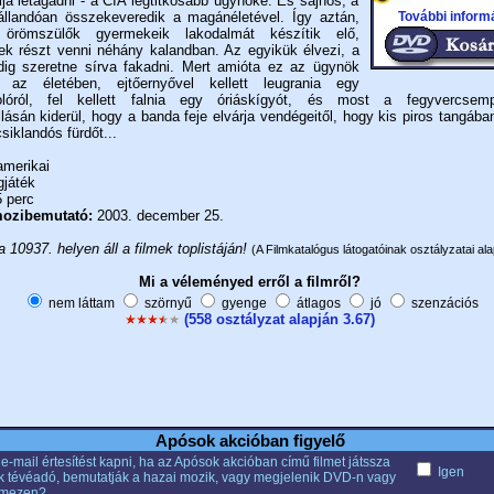
ja letagadni - a CIA legtitkosabb ügynöke. És sajnos, a
További inform
llandóan összekeveredik a magánéletével. Így aztán,
römszülők gyermekeik lakodalmát készítik elő,
ek részt venni néhány kalandban. Az egyikük élvezi, a
ig szeretne sírva fakadni. Mert amióta ez az ügynök
t az életében, ejtőernyővel kellett leugrania egy
colóról, fel kellett falnia egy óriáskígyót, és most a fegyvercsemp
llásán kiderül, hogy a banda feje elvárja vendégeitől, hogy kis piros tangáb
siklandós fürdőt...
merikai
gjáték
 perc
ozibemutató:
2003. december 25.
a 10937. helyen áll a filmek toplistáján!
(A Filmkatalógus látogatóinak osztályzatai ala
Mi a véleményed erről a filmről?
nem láttam
szörnyű
gyenge
átlagos
jó
szenzációs
(558 osztályzat alapján 3.67)
Apósok akcióban figyelő
e-mail értesítést kapni, ha az Apósok akcióban című filmet játssza
Igen
k tévéadó, bemutatják a hazai mozik, vagy megjelenik DVD-n vagy
emezen?