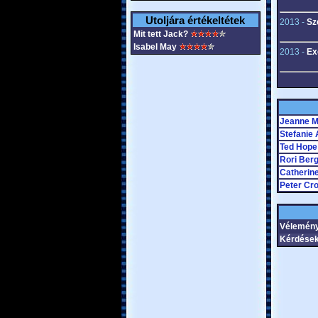
Utoljára értékeltétek
2013 -
Sz
Mit tett Jack?
Isabel May
2013 -
Ex
Jeanne M
Stefanie 
Ted Hope
Rori Ber
Catherin
Peter Cr
Vélemény
Kérdések