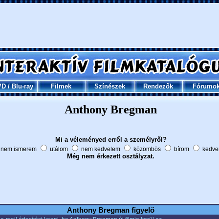
VD
/
Blu-ray
Filmek
Színészek
Rendezők
Fórumo
Anthony Bregman
Mi a véleményed erről a személyről?
nem ismerem
utálom
nem kedvelem
közömbös
bírom
kedve
Még nem érkezett osztályzat.
Anthony Bregman figyelő