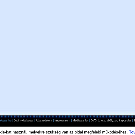
logus.hu |
Jogi nyilatkozat
|
Adatvédelem
|
Impresszum
|
Médiaajánlat
|
DVD üzletszabályzat, kapcsolat
|
S
kie-kat használ, melyekre szükség van az oldal megfelelő működéséhez.
To