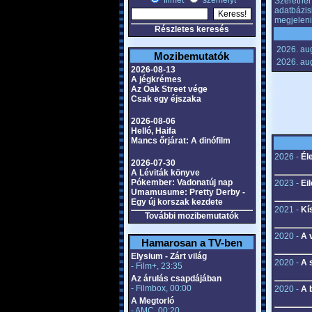
filmet
személyt
Szeretnél 
adatbázis
megjeleni
Részletes keresés
2026. aug
Mozibemutatók
2026. aug
2026-08-13
A jégkrémes
Az Oak Street vége
Csak egy éjszaka
2026-08-06
Helló, Haifa
Mancs őrjárat: A dinófilm
2026 -
Él
2026-07-30
A Léviták könyve
Pókember: Vadonatúj nap
2023 -
Ei
Umamusume: Pretty Derby -
Egy új korszak kezdete
2021 -
Kí
További mozibemutatók
2020 -
A 
Hamarosan a TV-ben
Elysium - Zárt világ
2020 -
A 
- Film+, 23:35
Az árulás csapdájában
- Filmbox, 00:00
2020 -
A 
A Megtorló
- AMC, 00:20