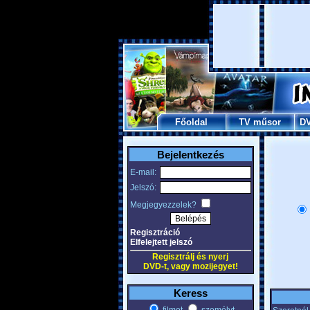
Főoldal
TV műsor
D
Bejelentkezés
E-mail:
Jelszó:
Megjegyezzelek?
Regisztráció
Elfelejtett jelszó
Regisztrálj és nyerj
DVD-t, vagy mozijegyet!
Keress