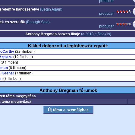
producer
erelemre hangszerelve
(Begin Again)
producer
ek és szeretők
(Enough Said)
producer
Anthony Bregman összes filmje
(a 2013 előttiek is)
Kikkel dolgozott a legtöbbször együtt:
cCarthy
(22 filmben)
Azpiazu
(12 filmben)
(8 filmben)
gman
(8 filmben)
e Keener
(7 filmben)
on
(7 filmben)
Anthony Bregman fórumok
ek téma megnyitása
 téma megnyitása