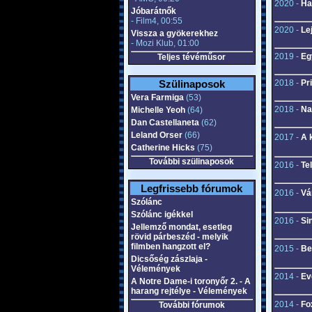
2020 -
Ha
Jóbarátnők
- Film4, 00:55
2020 -
Le
Vissza a gyökerekhez
- Mozi Klub, 01:00
2019 -
Eg
Teljes tévéműsor
Szülinaposok
2018 -
Pri
Vera Farmiga
(53)
2018 -
Na
Michelle Yeoh
(64)
Dan Castellaneta
(62)
Leland Orser
(66)
2017 -
A 
Catherine Hicks
(75)
További szülinaposok
2016 -
Te
Legfrissebb fórumok
2016 -
Vá
Szólánc
Szólánc igékkel
2016 -
Si
Jellemző mondat, esetleg
rövid párbeszéd - melyik
filmben hangzott el?
2015 -
Be
Dicsőség zászlaja -
Vélemények
2014 -
Ev
A Notre Dame-i toronyőr 2. - A
harang rejtélye - Vélemények
2014 -
Fo
További fórumok