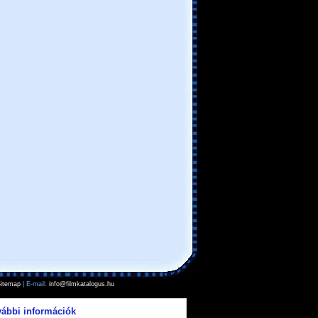
itemap
| E-mail:
info@filmkatalogus.hu
vábbi információk