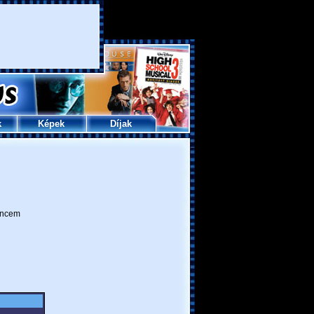
k
Képek
Díjak
ncem