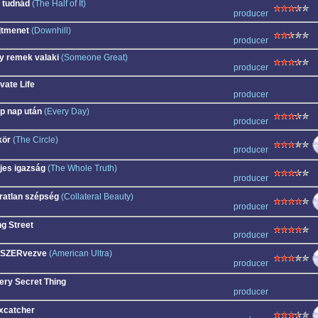
 tudnád
(The Half of It)
producer
jtmenet
(Downhill)
producer
y remek valaki
(Someone Great)
producer
vate Life
producer
p nap után
(Every Day)
producer
kör
(The Circle)
producer
ljes igazság
(The Whole Truth)
producer
ratlan szépség
(Collateral Beauty)
producer
ng Street
producer
SZERvezve
(American Ultra)
producer
ery Secret Thing
producer
xcatcher