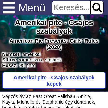
Menü
Amerikai pite - Csajos
szabályok
American Pie Presents: Girls' Rules
(2020)
Nemzet:
amerikai
Stílus:
romantikus
,
vígjáték
Hossz:
95
perc
Amerikai pite - Csajos szabályok
képek
Végzős év az East Great Fallsban. Annie,
Kayla, Michelle és Stephanie úgy döntenek,
hogy kihasználják lányos erejüket, és