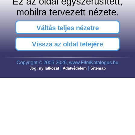
Ez az oldal egyszerűsített,
mobilra tervezett nézete.
Váltás teljes nézetre
Vissza az oldal tetejére
Copyright © 2005-2026, www.FilmKatalogus.hu
|
|
Jogi nyilatkozat
Adatvédelem
Sitemap