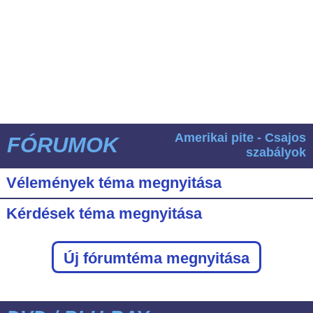
Amerikai pite - Csajos
FÓRUMOK
szabályok
Vélemények téma megnyitása
Kérdések téma megnyitása
Új fórumtéma megnyitása