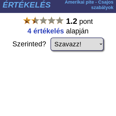
Amerikai pite - Csajos
ÉRTÉKELÉS
szabályok
1.2
pont
4
értékelés
alapján
Szerinted?