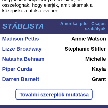
összefognak, hogy elérjék, amit akarnak a
középiskola utolsó évében.
Amerikai pite - Csajos
STÁBLISTA
szabályok
Madison Pettis
Annie Watson
Lizze Broadway
Stephanie Stifler
Natasha Behnam
Michelle
Piper Curda
Kayla
Darren Barnett
Grant
További szereplők mutatása