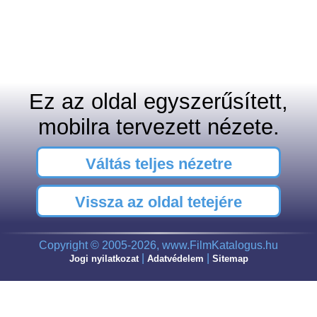
Ez az oldal egyszerűsített,
mobilra tervezett nézete.
Váltás teljes nézetre
Vissza az oldal tetejére
Copyright © 2005-2026, www.FilmKatalogus.hu
|
|
Jogi nyilatkozat
Adatvédelem
Sitemap