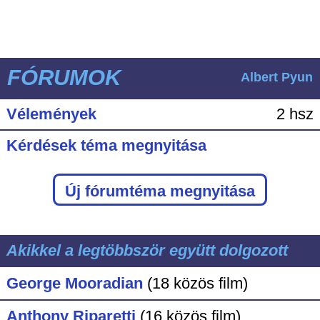
FÓRUMOK
Albert Pyun
Vélemények
2 hsz
Kérdések téma megnyitása
Új fórumtéma megnyitása
Akikkel a legtöbbször együtt dolgozott
George Mooradian
(18 közös film)
Anthony Riparetti
(16 közös film)