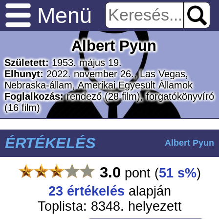
Menü
Albert Pyun
Született:
1953. május 19.
Elhunyt:
2022. november 26., Las Vegas,
Nebraska-állam, Amerikai Egyesült Államok
Foglalkozás:
rendező
(28 film)
, forgatókönyvíró
(16 film)
ÉRTÉKELÉS
Albert Pyun
3.0
pont
(
51 s%
)
23 értékelés
alapján
Toplista: 8348. helyezett