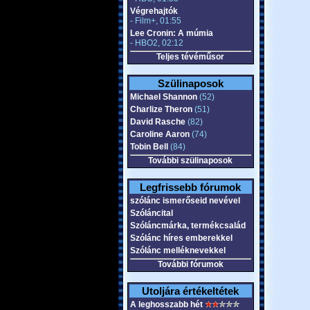
Végrehajtók
- Film+, 01:55
Lee Cronin: A múmia
- HBO2, 02:12
Teljes tévéműsor
Szülinaposok
Michael Shannon
(52)
Charlize Theron
(51)
David Rasche
(82)
Caroline Aaron
(74)
Tobin Bell
(84)
További szülinaposok
Legfrissebb fórumok
szólánc ismerőseid nevével
Szóláncital
Szóláncmárka, termékcsalád
Szólánc híres emberekkel
Szólánc melléknevekkel
További fórumok
Utoljára értékeltétek
A leghosszabb hét