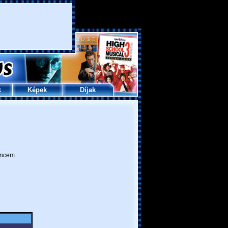
k
Képek
Díjak
ncem