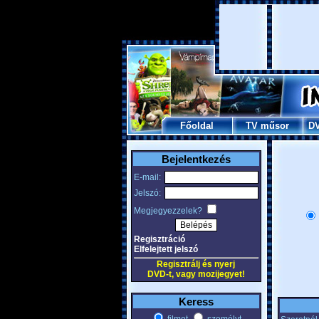
Főoldal
TV műsor
D
Bejelentkezés
E-mail:
Jelszó:
Megjegyezzelek?
Regisztráció
Elfelejtett jelszó
Regisztrálj és nyerj
DVD-t, vagy mozijegyet!
Keress