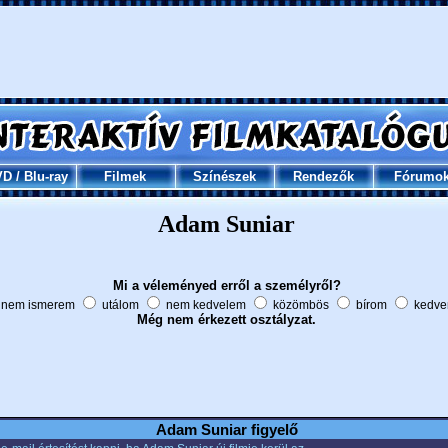
VD
/
Blu-ray
Filmek
Színészek
Rendezők
Fórumo
Adam Suniar
Mi a véleményed erről a személyről?
nem ismerem
utálom
nem kedvelem
közömbös
bírom
kedve
Még nem érkezett osztályzat.
Adam Suniar figyelő