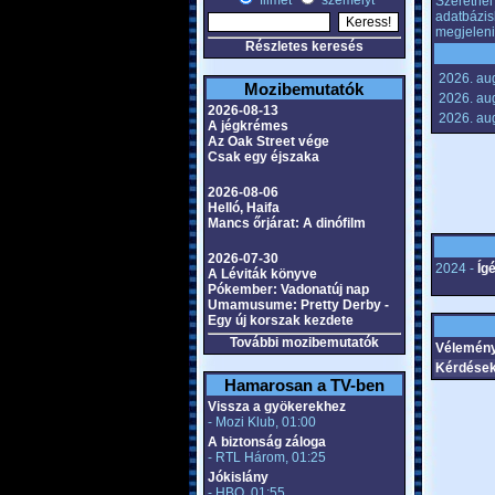
filmet
személyt
Szeretnél 
adatbázis
megjeleni
Részletes keresés
2026. aug
Mozibemutatók
2026. au
2026-08-13
2026. au
A jégkrémes
Az Oak Street vége
Csak egy éjszaka
2026-08-06
Helló, Haifa
Mancs őrjárat: A dinófilm
2026-07-30
2024 -
Ígé
A Léviták könyve
Pókember: Vadonatúj nap
Umamusume: Pretty Derby -
Egy új korszak kezdete
További mozibemutatók
Vélemény
Kérdések
Hamarosan a TV-ben
Vissza a gyökerekhez
- Mozi Klub, 01:00
A biztonság záloga
- RTL Három, 01:25
Jókislány
- HBO, 01:55