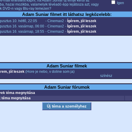
e-mail értesítést kapni, ha Adam Suniar új filmje kerül az
Igen
ba, hazai mozikba, valamelyik tévéadó épp lejátssza azt, vagy
k DVD-n vagy Blu-ray lemezen?
Adam Suniar filmet itt láthatsz legközelebb:
usztus 10. hétfő, 22:05
- Cinemax2
-
Ígérem, jól leszek
gusztus 16. vasárnap, 06:00
- Cinemax2
-
Ígérem, jól leszek
gusztus 16. vasárnap, 18:55
- Cinemax2
-
Ígérem, jól leszek
Adam Suniar filmek
rem, jól leszek
(Hore je nebo, v doline som ja)
színész
Adam Suniar fórumok
ek téma megnyitása
 téma megnyitása