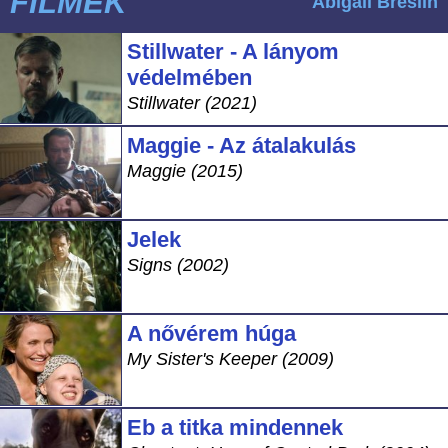
FILMEK
Abigail Breslin
Stillwater - A lányom
védelmében
Stillwater (2021)
Maggie - Az átalakulás
Maggie (2015)
Jelek
Signs (2002)
A nővérem húga
My Sister's Keeper (2009)
Eb a titka mindennek