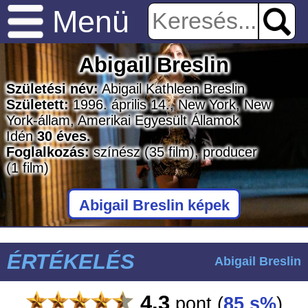
Menü
Abigail Breslin
Születési név:
Abigail Kathleen Breslin
Született:
1996. április 14., New York, New
York-állam, Amerikai Egyesült Államok
Idén
30 éves.
Foglalkozás:
színész
(35 film)
, producer
(1 film)
Abigail Breslin képek
ÉRTÉKELÉS
Abigail Breslin
4.3
pont
(
85 s%
)