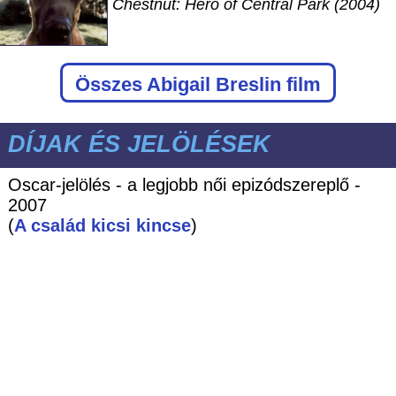
Chestnut: Hero of Central Park (2004)
Összes Abigail Breslin film
DÍJAK ÉS JELÖLÉSEK
Oscar-jelölés - a legjobb női epizódszereplő -
2007
(
A család kicsi kincse
)