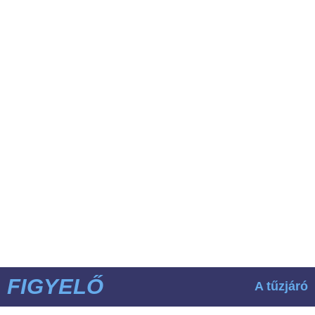
FIGYELŐ
A tűzjáró