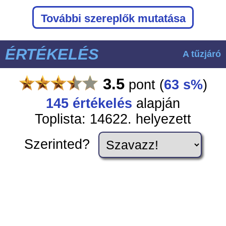
További szereplők mutatása
ÉRTÉKELÉS
A tűzjáró
3.5
pont
(
63 s%
)
145
értékelés
alapján
Toplista: 14622. helyezett
Szerinted?