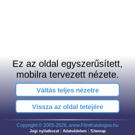
Ez az oldal egyszerűsített,
mobilra tervezett nézete.
Váltás teljes nézetre
Vissza az oldal tetejére
Copyright © 2005-2026, www.FilmKatalogus.hu
|
|
Jogi nyilatkozat
Adatvédelem
Sitemap