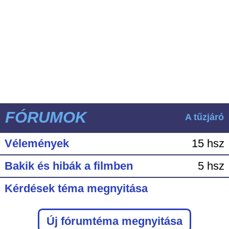
FÓRUMOK
A tűzjáró
Vélemények
15 hsz
Bakik és hibák a filmben
5 hsz
Kérdések téma megnyitása
Új fórumtéma megnyitása