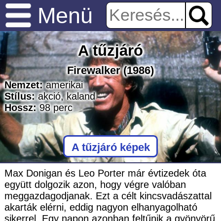
Menü
A tűzjáró
Firewalker
(1986)
Nemzet:
amerikai
Stílus:
akció
,
kaland
Hossz:
98
perc
A tűzjáró képek
Max Donigan és Leo Porter már évtizedek óta
együtt dolgozik azon, hogy végre valóban
meggazdagodjanak. Ezt a célt kincsvadászattal
akarták elérni, eddig nagyon elhanyagolható
sikerrel. Egy napon azonban feltűnik a gyönyörű