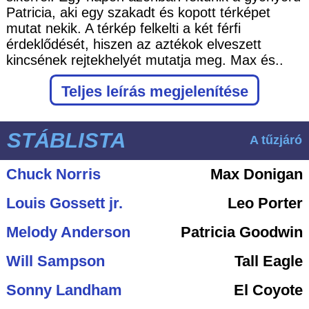
Patricia, aki egy szakadt és kopott térképet
mutat nekik. A térkép felkelti a két férfi
érdeklődését, hiszen az aztékok elveszett
kincsének rejtekhelyét mutatja meg. Max és..
Teljes leírás megjelenítése
STÁBLISTA
A tűzjáró
Chuck Norris
Max Donigan
Louis Gossett jr.
Leo Porter
Melody Anderson
Patricia Goodwin
Will Sampson
Tall Eagle
Sonny Landham
El Coyote