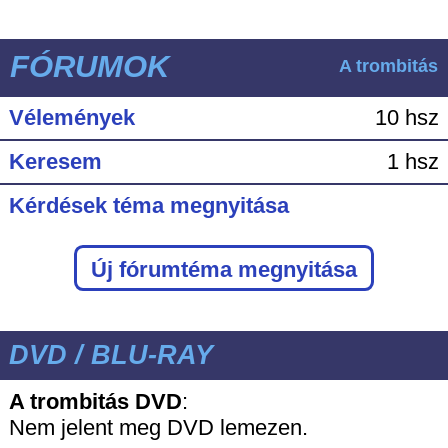
FÓRUMOK
A trombitás
Vélemények
10 hsz
Keresem
1 hsz
Kérdések téma megnyitása
Új fórumtéma megnyitása
DVD / BLU-RAY
A trombitás DVD
:
Nem jelent meg DVD lemezen.