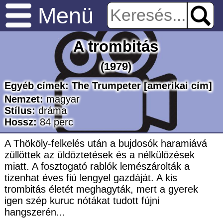
Menü
A trombitás
(1979)
Egyéb címek:
The Trumpeter [amerikai cím]
Nemzet:
magyar
Stílus:
dráma
Hossz:
84
perc
A Thököly-felkelés után a bujdosók haramiává
züllöttek az üldöztetések és a nélkülözések
miatt. A fosztogató rablók lemészárolták a
tizenhat éves fiú lengyel gazdáját. A kis
trombitás életét meghagyták, mert a gyerek
igen szép kuruc nótákat tudott fújni
hangszerén...