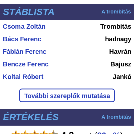
STÁBLISTA
A trombitás
Csoma Zoltán
Trombitás
Bács Ferenc
hadnagy
Fábián Ferenc
Havrán
Bencze Ferenc
Bajusz
Koltai Róbert
Jankó
További szereplők mutatása
ÉRTÉKELÉS
A trombitás