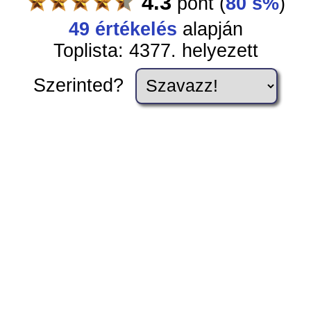
4.3
pont
(
80 s%
)
49
értékelés
alapján
Toplista: 4377. helyezett
Szerinted?