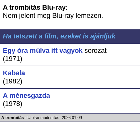
A trombitás
Blu-ray
:
Nem jelent meg Blu-ray lemezen.
Ha tetszett a film, ezeket is ajánljuk
Egy óra múlva itt vagyok
sorozat
(1971)
Kabala
(1982)
A ménesgazda
(1978)
A trombitás
-
Utolsó módosítás:
2026-01-09