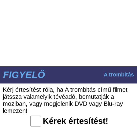
FIGYELŐ
A trombitás
Kérj értesítést róla, ha A trombitás című filmet
játssza valamelyik tévéadó, bemutatják a
moziban, vagy megjelenik DVD vagy Blu-ray
lemezen!
Kérek értesítést!