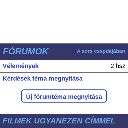
FÓRUMOK
A sors csapdájában
Vélemények
2 hsz
Kérdések téma megnyitása
Új fórumtéma megnyitása
FILMEK UGYANEZEN CÍMMEL