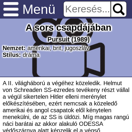
Menü
A sors csapdájában
Pursuit
(1989)
Nemzet:
amerikai
,
brit
,
jugoszláv
Stílus:
dráma
A II. világháború a végéhez közeledik. Helmut
von Schreaden SS-ezredes tevékeny részt vállal
a végül sikertelen Hitler elleni merénylet
előkészítésében, ezért nemcsak a közeledő
amerikai és angol csapatok elől kénytelen
menekülni, de az SS is üldözi. Míg magas rangú
náci barátai az akkor alakuló ODESSA
védőszárnya alatt képzelik el a végső