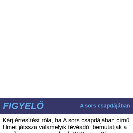
FIGYELŐ
A sors csapdájában
Kérj értesítést róla, ha A sors csapdájában című
filmet játssza valamelyik tévéadó, bemutatják a