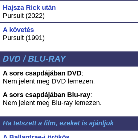
Hajsza Rick után
Pursuit (2022)
A követés
Pursuit (1991)
DVD / BLU-RAY
A sors csapdájában DVD
:
Nem jelent meg DVD lemezen.
A sors csapdájában
Blu-ray
:
Nem jelent meg Blu-ray lemezen.
Ha tetszett a film, ezeket is ajánljuk
A Ballantrae-i örökös