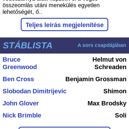
összeomlás utáni menekülés egyetlen
lehetőségét, ő..
Teljes leírás megjelenítése
STÁBLISTA
A sors csapdájában
Bruce
Helmut von
Greenwood
Schreaden
Ben Cross
Benjamin Grossman
Slobodan Dimitrijevic
Shimon
John Glover
Max Brodsky
Nick Brimble
Soli