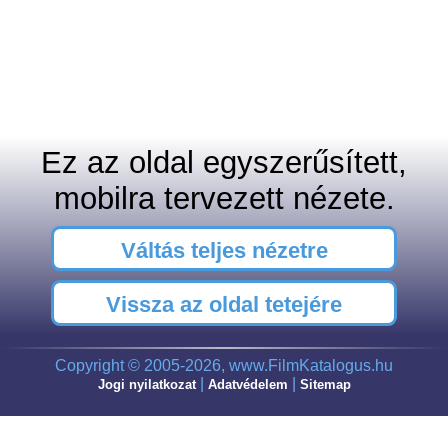
Ez az oldal egyszerűsített,
mobilra tervezett nézete.
Váltás teljes nézetre
Vissza az oldal tetejére
Copyright © 2005-2026, www.FilmKatalogus.hu
|
|
Jogi nyilatkozat
Adatvédelem
Sitemap