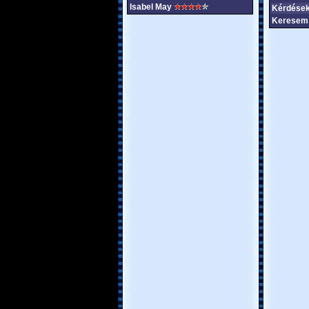
Isabel May
Kérdések
Keresem 