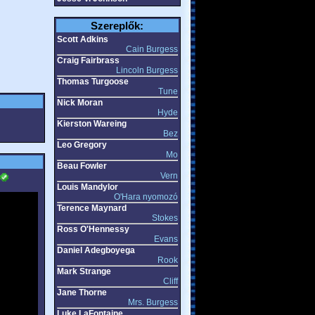
Szereplők:
Scott Adkins
Cain Burgess
Craig Fairbrass
Lincoln Burgess
Thomas Turgoose
Tune
Nick Moran
Hyde
Kierston Wareing
Bez
Leo Gregory
Mo
Beau Fowler
Vern
Louis Mandylor
O'Hara nyomozó
Terence Maynard
Stokes
Ross O'Hennessy
Evans
Daniel Adegboyega
Rook
Mark Strange
Cliff
Jane Thorne
Mrs. Burgess
Luke LaFontaine