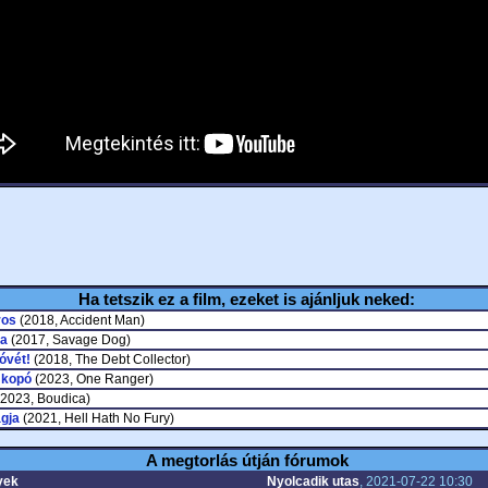
Ha tetszik ez a film, ezeket is ajánljuk neked:
ros
(2018, Accident Man)
a
(2017, Savage Dog)
lóvét!
(2018, The Debt Collector)
 kopó
(2023, One Ranger)
2023, Boudica)
gja
(2021, Hell Hath No Fury)
A megtorlás útján fórumok
yek
Nyolcadik utas
, 2021-07-22 10:30