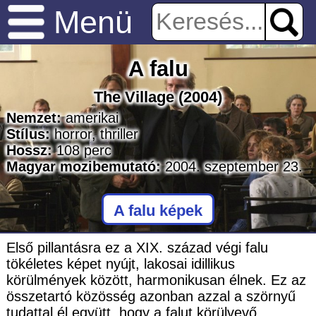
Menü
A falu
The Village
(2004)
Nemzet:
amerikai
Stílus:
horror
,
thriller
Hossz:
108
perc
Magyar mozibemutató:
2004. szeptember 23.
A falu képek
Első pillantásra ez a XIX. század végi falu
tökéletes képet nyújt, lakosai idillikus
körülmények között, harmonikusan élnek. Ez az
összetartó közösség azonban azzal a szörnyű
tudattal él együtt, hogy a falut körülvevő