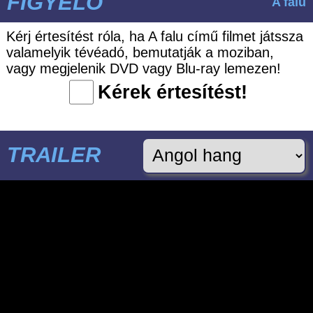
FIGYELŐ
A falu
Kérj értesítést róla, ha A falu című filmet játssza
valamelyik tévéadó, bemutatják a moziban,
vagy megjelenik DVD vagy Blu-ray lemezen!
Kérek értesítést!
TRAILER