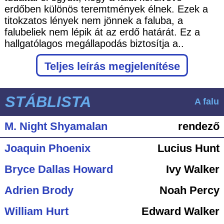
erdőben különös teremtmények élnek. Ezek a
titokzatos lények nem jönnek a faluba, a
falubeliek nem lépik át az erdő határát. Ez a
hallgatólagos megállapodás biztosítja a..
Teljes leírás megjelenítése
STÁBLISTA
A falu
M. Night Shyamalan
rendező
Joaquin Phoenix
Lucius Hunt
Bryce Dallas Howard
Ivy Walker
Adrien Brody
Noah Percy
William Hurt
Edward Walker