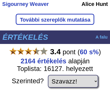
Sigourney Weaver
Alice Hunt
További szereplők mutatása
ÉRTÉKELÉS
A falu
3.4
pont
(
60 s%
)
2164
értékelés
alapján
Toplista: 16127. helyezett
Szerinted?