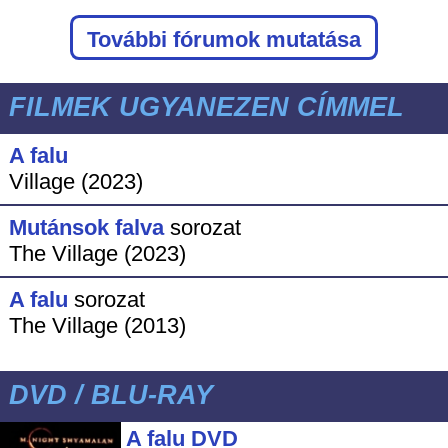
További fórumok mutatása
FILMEK UGYANEZEN CÍMMEL
A falu
Village (2023)
Mutánsok falva
sorozat
The Village (2023)
A falu
sorozat
The Village (2013)
DVD / BLU-RAY
A falu DVD