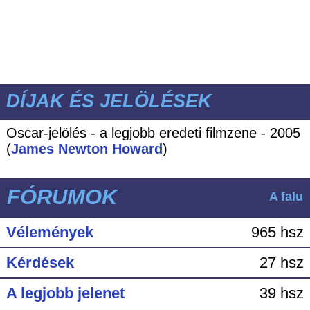
DÍJAK ÉS JELÖLÉSEK
Oscar-jelölés - a legjobb eredeti filmzene - 2005
(
James Newton Howard
)
FÓRUMOK
A falu
Vélemények
965 hsz
Kérdések
27 hsz
A legjobb jelenet
39 hsz