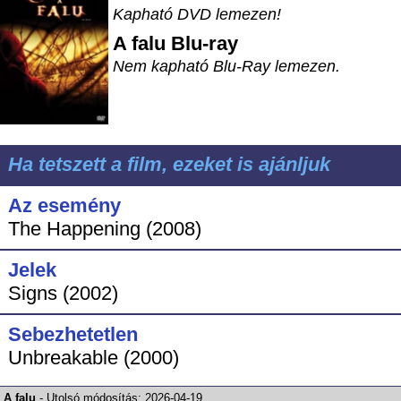
Kapható DVD lemezen!
A falu
Blu-ray
Nem kapható Blu-Ray lemezen.
Ha tetszett a film, ezeket is ajánljuk
Az esemény
The Happening (2008)
Jelek
Signs (2002)
Sebezhetetlen
Unbreakable (2000)
A falu
-
Utolsó módosítás:
2026-04-19