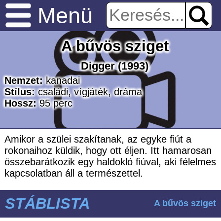
Menü
A bűvös sziget
Digger
(1993)
Nemzet:
kanadai
Stílus:
családi
,
vígjáték
,
dráma
Hossz:
95
perc
Amikor a szülei szakítanak, az egyke fiút a
rokonaihoz küldik, hogy ott éljen. Itt hamarosan
összebarátkozik egy haldokló fiúval, aki félelmes
kapcsolatban áll a természettel.
STÁBLISTA
A bűvös sziget