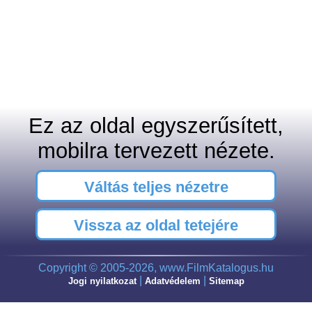
Ez az oldal egyszerűsített,
mobilra tervezett nézete.
Váltás teljes nézetre
Vissza az oldal tetejére
Copyright © 2005-2026, www.FilmKatalogus.hu
|
|
Jogi nyilatkozat
Adatvédelem
Sitemap