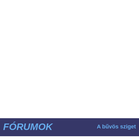
FÓRUMOK
A bűvös sziget