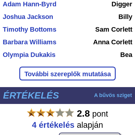
Adam Hann-Byrd
Digger
Joshua Jackson
Billy
Timothy Bottoms
Sam Corlett
Barbara Williams
Anna Corlett
Olympia Dukakis
Bea
További szereplők mutatása
ÉRTÉKELÉS
A bűvös sziget
2.8
pont
4
értékelés
alapján