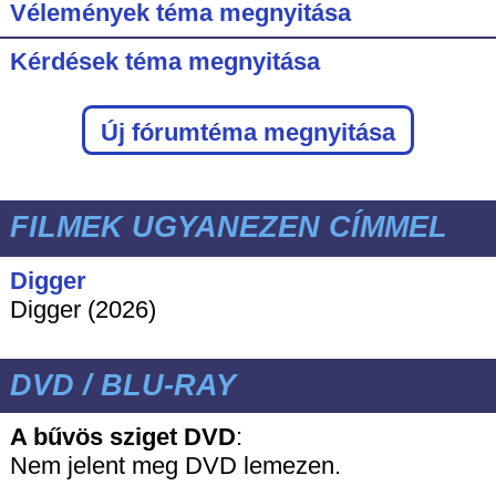
Vélemények téma megnyitása
Kérdések téma megnyitása
Új fórumtéma megnyitása
FILMEK UGYANEZEN CÍMMEL
Digger
Digger (2026)
DVD / BLU-RAY
A bűvös sziget DVD
:
Nem jelent meg DVD lemezen.