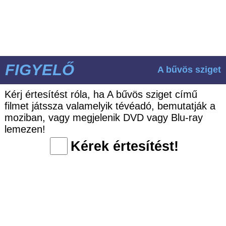
FIGYELŐ
A bűvös sziget
Kérj értesítést róla, ha A bűvös sziget című
filmet játssza valamelyik tévéadó, bemutatják a
moziban, vagy megjelenik DVD vagy Blu-ray
lemezen!
Kérek értesítést!